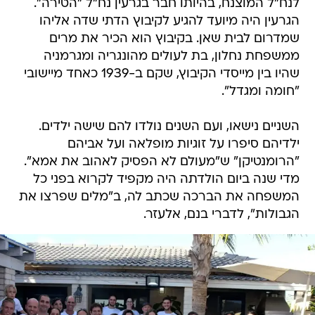
לנח"ל המוצנח, בהיותו חבר בגרעין נח"ל "הטירה".
הגרעין היה מיועד להגיע לקיבוץ הדתי שדה אליהו
שמדרום לבית שאן. בקיבוץ הוא הכיר את מרים
ממשפחת נחלון, בת לעולים מהונגריה ומגרמניה
שהיו בין מייסדי הקיבוץ, שקם ב-1939 כאחד מיישובי
"חומה ומגדל".
השניים נישאו, ועם השנים נולדו להם שישה ילדים.
ילדיהם סיפרו על זוגיות מופלאה ועל אביהם
"הרומנטיקן" ש"מעולם לא הפסיק לאהוב את אמא".
מדי שנה ביום הולדתה היה מקפיד לקרוא בפני כל
המשפחה את הברכה שכתב לה, ב"מלים שפרצו את
הגבולות", לדברי בנם, אלעזר.