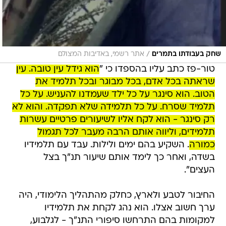
/
שחק בעבודתו בתמרים
אתר רשמי, באדיבות המצולם
טור-פז כתב עליו בהספדו כי "
הוא גידל עין טובה. עין
שראתה בכל אדם, בכל מבוגר ובכל תלמיד את
הטוב. הוא סינגר על כל ילד שעמדנו להעניש. על כל
תלמיד שסרח. על כל תלמידה שלא תפקדה. והוא לא
רק סינגר - הוא לקח אליו לשיעורים פרטיים עשרות
תלמידים, וליווה אותם הרבה מעבר לכל תגמול
כמורה
. השקיע בהם ימים ולילות. עבד עם תלמידיו
בשדה, ואחר כך לימד אותם שיעור תנ"ך בצל
העצים".
החיבור לטבע ולארץ, כחלק מהתהליך הלימודי, היה
ערך חשוב אצלו. הוא נהג לקחת את תלמידיו
למקומות בהם התרחשו סיפורי התנ"ך - לגלבוע,