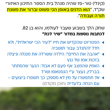
(קינלי) טור-פז שהיה מנהל בית הספר התיכון האיזורי
שק"ד, "
הוא הדגים באופן הכי פשוט וברור את משנת
תורה ועבודה
".
שחק הלך בשבוע שעבר לעולמו, והוא בן 82.
לכתבות נוספות במדור "שיר לכת"
הפטריוט שהקדיש את חייו "לעיר הכי ישראלית", ולא
חדל להתנדב עבור תושביה
"אהבה את החיים": הילדה ששרדה את מנגלה וניצלה
בזכות אמו של גנץ
האמין שהמצב אף פעם לא אבוד: הנער שהסתתר
בברלין, נעצר ע"י הגסטאפו ושרד
אל תתפשרו על מין לא מספק: כך תשפרו ביצועים -
עם הנחה בלעדית