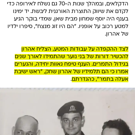
הדקלאים, ובמהלך שנות ה-70 גם נשלח לאירופה כדי
לקדם את שיווק התוצרת האורגנית ליבשת. יד ימינו
בענף היה יוסף שמחון מבית שאן, שמדי בוקר הגיע
למטע רכוב על אופניו. "הם היו זוג מנצח", סיפרו ילדיו
של אהרון.
לצד ההקפדה על עבודות המטע, הצליח אהרון
להכשיר דורות של בני נוער שהתמידו לאורך שנים
בגידול התמרים. הענף טיפח גאוות יחידה, והנערים
אמרו כי הם תלמידיו של אהרון שחק, "ראש ישיבת
אעלה בתמר", כהגדרתם
.