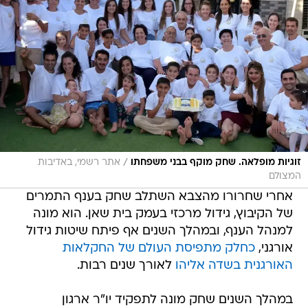
/
זוגיות מופלאה. שחק מוקף בבני משפחתו
אתר רשמי, באדיבות
המצולם
אחרי שחרורו מהצבא השתלב שחק בענף התמרים
של הקיבוץ, גידול מרכזי בעמק בית שאן. הוא מונה
למנהל הענף, ובמהלך השנים אף פיתח שיטות גידול
אורגני,
כחלק מתפיסת העולם של החקלאות
האורגנית בשדה אליהו
לאורך שנים רבות.
במהלך השנים שחק מונה לתפקיד יו"ר ארגון