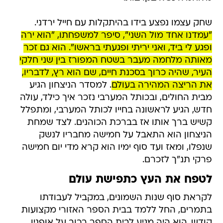
שחק עצמו נפצע בידו בהיתקלות עם חייל ירדני.
"עמדנו אחד מול השני", סיפר למשפחתו, "הוא ירה
ופגע לי ביד, ואני יריתי ופגעתי בראשו". הוא גם זכר
מאותה מלחמה מעבר בשטח המפורז בין שני חלקי
העיר, שהיה כרוך בסכנת חיים, שם הוא רץ, לדבריו,
את הריצה המהירה בעולם
. למסדר הניצחון הגיע
מבית החולים, ובכותל המערבי נזכר איך כילד, עולה
חדש, הגיע לראשונה בחייו לכותל המערבי, ומתפלל
קשיש ברך אותו אז בברכת הכוהנים. לצד שמחת
הניצחון הוא התאבל על חמישה מחבריו לנשק
שנפלו, ומאז ועד סוף ימיו הוא קרא מדי יום חמישה
פרקי תנ"ך לזכרם.
לטפח את העץ כתפישת עולם
לקראת סוף שנות השמונים, במקביל לעבודתו
בתמרים, החל ללמד בבית הספר האזורי מקצועות
קודש. הוא היה מגיע לבית הספר רכוב על אופניו,