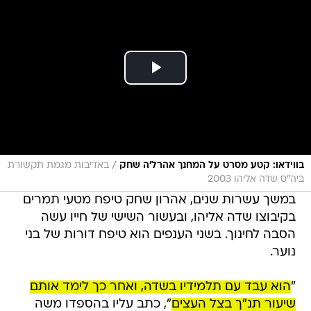
/
בווידאו: קטע מסרט על המחנך אהרל'ה שחק
באדיבות מגמת תקשורת
ביה"ס שדה אליהו 2003
במשך עשרות שנים, אהרון שחק טיפח מטעי תמרים
בקיבוצו שדה אליהו, ובעשור השישי של חייו עשה
הסבה לחינוך. בשני הענפים הוא טיפח דורות של בני
נוער.
"
הוא עבד עם תלמידיו בשדה, ואחר כך לימד אותם
שיעור תנ"ך בצל העצים
", כתב עליו בהספדו משה