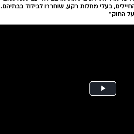
המייל האדום
להיקף גדול של טירוני
בלת ההחלטות ולא התחשבו בחששות החיילים, זאת
בעקבות הפרסום בוואלה! NEWS על מרד הטירונים שהושמו בבידוד עם כמה מהם
חיילים, בעלי מחלות רקע, שוחררו לבידוד בבתיהם.
על החוק"