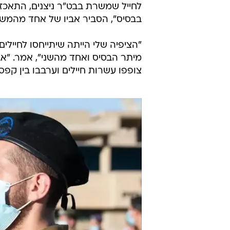
עוד בוואל
הרמטכ"ל
הקורונה
לכתבה ה
ההתנהלות עוררה ביקורת מצד הורי ה
לחייל שמשרת בבט"ר ניצנים, התאכז
בבסיס", הסביר אביו של אחד מהמש
"הציפיה שלי הייתה שיתייחסו לחיילי
מיתר הבסיס ואחד מהשני", אמר. "א
צופפו עשרות חיילים וערבבו בין קפסו