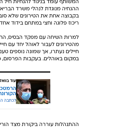
"לא התחשבו בחשש החיילים". אחד ממתחמי ה
מפקד הבסיס, קצין בדרגת סגן-אלוף, 
המשותף עומד בניגוד להנחיות חיל הר
ההנחיה מנוגדת לנהלי משרד הבריאו
בקבוצה אחת את הטירונים שלא סובל
ריכוז פלוגה וחצי במתחם בידוד אחד.
למרות השיחה עם מפקד הבסיס, החי
מהטירונים לעבור לאוהל יחד עם חייל
חיילים נעתרו, אך שמונה נוספים טענ
במקום באוהלים. בעקבות הפרסום, כ