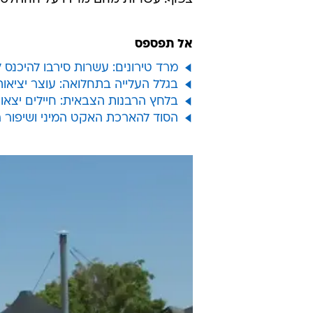
עד שהתייעצו עם גורמי רפואה והחלי
"כולם חששו שבכל רגע עוד חיילים ייד
"בפועל לקחו עשרות חיילים ובודדו א
הסגל בבסיס. הם לא באמת התחשבו 
שני חיילים המשרתים בבסיס חזרו מח
למרות שנשאלו על כך. השניים פונו 
צפוף. עשרות מהם מרדו על ההחלטה 
אל תפספס
מרד טירונים: עשרות סירבו להיכנס ל
בגלל העלייה בתחלואה: עוצר יציאות של 30 יום ללוחמים וחיילים
בלחץ הרבנות הצבאית: חיילים יצאו ל
הסוד להארכת האקט המיני ושיפור 