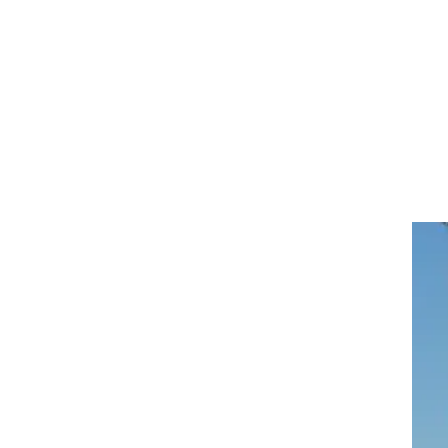
נשי
וד