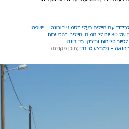
טו כיצד לבודד", העיד אחד המפקדים.
בקו, ובינתיים עשו גם טעויות", הוסיף המפקד. הוא הסביר כי
ותם יחד במהירות, כדי למנוע הידבקות של שאר הפלוגות וא
בחשש של החיילים".
ופשה ולא הצהירו כי שהו בקרבת הוריהם שחלו בקורונה,
מהבסיס, בעוד הטירונים המשרתים עמם הועברו למתחם ביד
ויעמדו לדין משמעתי על סירוב פקודה.
בידוד עם חיילים בעלי תסמיני קורונה - ויישפטו
 בהכשרות
סיור סליחות ונדבקו בקורונה
ההנאה - במבצע מיוחד