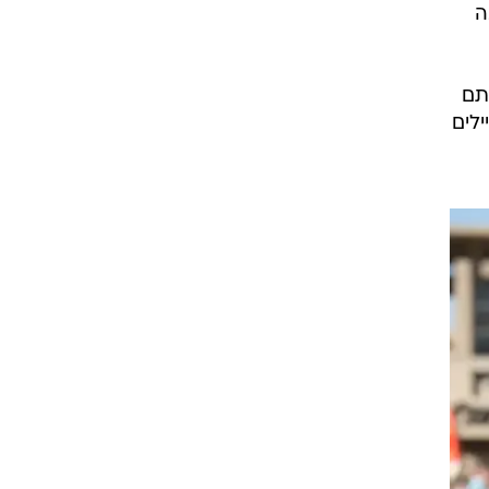
ה
ה
תם
לים