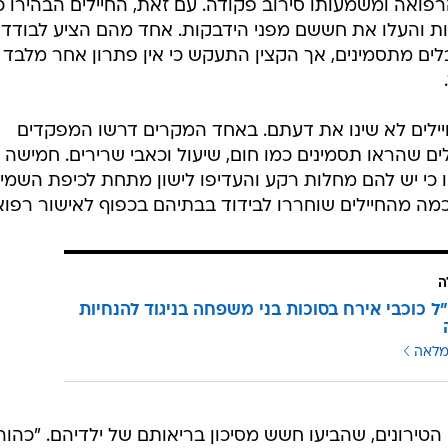
/
מגורים בבסיס ניצנים
אתר רשמי, דובר צה"ל
כינס את הטירונים והבהיר כי סירובם להיכנס למתחם הבידו
פואה ומשמעותו סירוב פקודה. עם זאת, החיילים הבהירו כ
ת והעלו את חששם מפני הידבקות. אחד מהם הציע לבודד
ים מתסמינים, אך הקצין התעקש כי אין פתרון אחר מלבד
ילים לא שינו את דעתם. באחד המקרים דרשו המפקדים
ים שהראו תסמינים כמו חום, שיעול וכאבי שרירים. חמישה
ו כי יש להם מחלות רקע והעדיפו לישון מתחת לכיפת השמיי
מה מהחיילים שוחררו לבידוד בבתיהם בכפוף לאישור רפואי