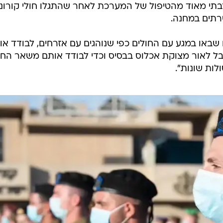
ה
 כוכבי אירח בסוכות בני משפחה בניגוד להנחיות
מלאה
טירונים, שהביעו חשש מסיכון בריאותם של ילדיהם. "כהור
בתי מאוד מהטיפול של המערכת לאחר שהתגלו חולי קורונ
רתים במחנה.
ם שבאו במגע עם החולים כפי שנוהגים עם אזרחים, לבודד או
בל לאור מצוקת אכלוס בבסיס וכדי לבודד אותם משאר החיי
לות שונות".