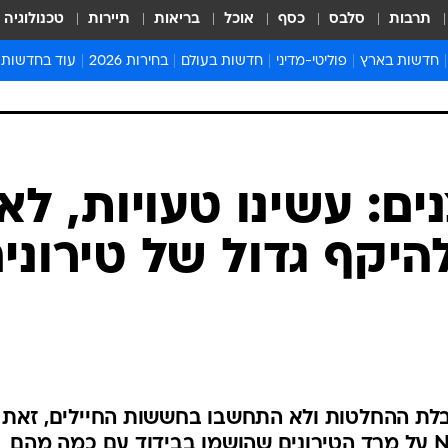
תרבות
סלבס
כסף
אוכל
בריאות
תיירות
טכנולוגיה
חדשות בארץ
פוליטי-מדיני
חדשות בעולם
בחירות 2026
עוד בחדשות
אירועים בארץ
פוליטיקה וממשל
המזרח התיכון
דעות ופרשנויו
חדשות פלילים ומשפט
יחסי חוץ
אירופה
סרי ושלזינגר
חינוך
אמריקה
פרויקטים מיוח
ישראלים בחו"ל
אסיה והפסיפיק
אסור לפספס
בריאות
אפריקה
מדע וסביבה
חברה ורווחה
הנחיות פיקוד 
ארכיון מדורים
זמני כניסת ש
לוח חופשות וח
לוח שנה
חדשות יהדות
ם: עשינו טעויות, לא
חדשות המשפ