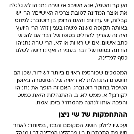
העיקר והטפל, אנא השיבו: אז שרה נתניהו לא גלגלה
את אוצר המדינה לטובת צרכיה האישיים? הרי יש
קבלות, יש עדויות; והאם הרומן בן רוטנברג למוזס
באותה תקופה משנה משהו בעניין זה? הרי היועץ
היה זה שצריך להחליט בסופו של דבר אם להגיש
כתב אישום, אם יש ראיות או לא, הרי שרה נתניהו
הודתה בסופו של דבר בעבירה ואף נדרשה לשלם
כסף למדינה.
המסמכים שפורסמו ראויים ביותר לשידור, שכן הם
חושפים התנהלות לא ראויה של המשטרה באופן
הטיפול בחוקר רוטנברג. האם זה הופך את נתניהו
לקורבן? א. ממש לא. ב. ההתנהלות הזאת כמעט
והפכה אותו לנהנה מהמחדל בזמן אמת.
ההתחמקות של שי ניצן
ועכשיו לחלק השני, המקומם והבזוי, במיוחד: לאחר
חשיפת התכתבות בין פרקליט המדינה לבין מנהל