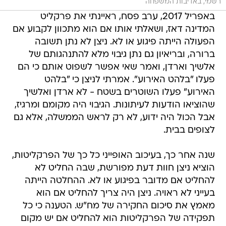
רשמי, באדיבות המשפחה
באפריל 2017, ערב פסח, ראיינתי את פרקליט
המדינה דאז, ושאלתי אותו אם הוא מתכוון לקבוע אם
הפעולה הייתה פיגוע או לא. ניצן לא נתן תשובה
ברורה, ובריאיון גם נתן גיבוי מלא להתנהגותם של
אלשיך וארדן, ואמר שאי אפשר לשפוט אותם כי הם
פעלו "בלהט האירוע". אמרתי לניצן כי "בלהט
האירוע" פעלו השוטרים בשטח - לא ארדן ואלשיך
שהוציאו הודעות לעיתונות. הגיבוי היה מקומם ומרגיז,
אבל הכול היה ידוע, לא רק לראש הממשלה, אלא גם
לצופים בבית.
שנה אחר כך, בעיכוב האופייני כל כך של הפרקליטות,
הוציא ניצן חוות דעת מפורשת, שבה החליט לא
להחליט אם מדובר בפיגוע או לא. ההחלטה הייתה
בעייני לא ראויה. ניצן היה צריך להחליט אם הוא
מאמץ את סיכום החקירה של מח"ש. הטענה כי כל
תפקידה של הפרקליטות הוא להחליט אם יש מקום