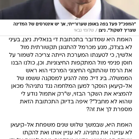
"המפכ"ל פעל בפה באופן שערורייתי, אך יש אינטרסים של המדינה
/
שצריך לשקול". ניצן
שלומי גבאי
האמת היא שמדובר בתכתובת די בנאלית. ניצן, בעיני
לא בצדק, מנע מכרמל להתגונן תקשורתית מול
אלשיך, כי לטענתו המערכת הייתה צריכה לשמור על
חוסן פנימי מול המתקפות החיצוניות. וכן, כולנו הבנו
את הרמז שהתוקף החיצוני המרכזי הוא ראש
הממשלה. ביג דיל. מזה להגיע למסקנה ששמו של
אל-קיעאן הופקר למען המלחמה נגד נתניהו? מכאן
להמציא את השקר הבזוי, ש"רק אתמול נודע לי
שהוא לא מחבל"? איפה בדיוק התכתובת הזאת
מספרת לך את זה?
האמת היא, שבמשך שלוש שנים משפחת אל-קיעאן
לא עניינה את נתניהו. לא עניין אותו ואת להקתו