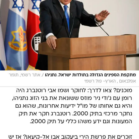
/
מתקפת הספינים הגדולה בתולדות ישראל. נתניהו
אתר רשמי, תומר
אפלבאום , הארץ- פול רשמי
מוכנים? צאו לדרך: לחוקר ושמו אבי רוטנברג היה
רומן עם ג'ודי ניר מוזס ששונאת את בני הזוג נתניהו,
והיא גם אחותו של מו"ל ידיעות אחרונות, שהוא גם
נחקר מרכזי בתיק 2000. רוטנברג חקר את תיק
המעונות וגם ידע משהו כללי על תיק 2000.
זוכרים את פרשת הירי ביעקוב אבו אל-קיעאן? אז יש