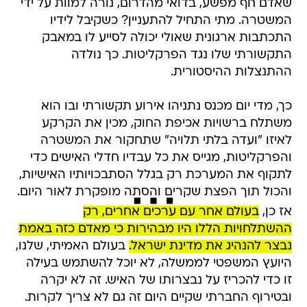
שאדם חף מפשע, בדואי מהדרום, נורה למוות על ידי
המשטרה. מתי התחיל להתעניין? כשקיבל לידיו
התכתבות ארגונית שאולי יכולה לסייע לו במאבק
התקשורתי שלו נגד הפרקליטות. כך נולדה
ההתנצלות ההיסטורית.
כך, מדי יום מכנס נתניהו אירוע תקשורתי ובו הוא
משתלח ברשויות אכיפת החוק, מכין את הקרקע
לאיזו "ועדה בלתי תלויה" שתחקור את המשטרה
והפרקליטות, מגייס את כל עבדיו חדלי האישים כדי
לתקוף את המערכת רק בגלל הסתבכויותיו האישיות,
והכול תוך הפצת שקרים והסתה מופקרת לאור היום.
אז כן,
בעולם אחר עם ערכים אחרים, רק
ההשתלחויות הללו היו מבהירות כי מאדם כזה באמת
נבצר להנהיג את מדינת ישראל.
בעולם האמיתי, שלנו,
היועץ המשפטי לממשלה, לא יוכל להשתמש בעילה
זו כדי להכריז על נבצרותו של האיש. זה לא יקרה
ובטירוף החברתי שקיים היום זה גם לא צריך לקרות.