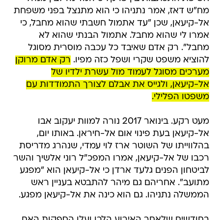
מח"ש דאז, אמר נתניהו כי הוא מתנצל בפני משפחת
אל-קיעאן, שכן "עד אתמול חשבתי שהוא מחבל, כי
אמרו לי שהוא מחבל. אתמול הבנתי שהוא לא
מחבל". רק אדם שאיבד כל עכבה מוסרית מסוגל
להוציא משפט שקרי ושפל כזה מפיו.
רק אדם מרוקן
מערכים מסוגל לעמוד מול עשרת ילדיו של
אל-קיעאן, ולגייס את אבלם לצורך התמודדות עם
משפטו הפלילי.
מעט רקע. בינואר 2017 נורה למוות יעקוב אבו
אל-קיעאן בעת פינוי אום אל-חיראן. באותו יום,
בהלווייתו של השוטר ארז לוי עמדי, שנהרג מדריסת
רכבו של אל-קיעאן, אמרו המפכ"ל רוני אלשיך והשר
לביטחון הפנים גלעד ארדן כי אל-קיעאן הוא "מפגע
מתועב". אחריהם גם מיהר להתבטא בעניין ראש
הממשלה נתניהו. גם הוא כינה את אל-קיעאן מפגע.
בחודשים שלאחר האירוע הלכו ועלו הספקות האם