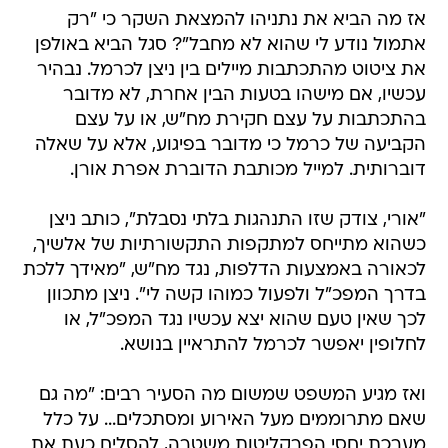
אז מה הביא את נתניהו להמצאת השקר כי "רק
אתמול נודע לי שהוא לא מחבל"? סגל הביא באולפן
את ציטוט מהתכתבות מיילים בין ניצן לכרמל. נבהיר
עכשיו, אם מישהו בטעות הבין אחרת, לא מדובר
בהתכתבות על עצם חקירת מח"ש, או על עצם
הקביעה של כרמל כי מדובר בפיגוע, אלא על שאלה
דוברותית. למייל מכותבת הדוברת אפרת אורן.
"אורי, צודק שזו התנהגות בלתי נסבלת", כותב ניצן
כשהוא מתייחס למתקפות התקשורתיות של אלשיך,
לכאורה באמצעות הדלפות, נגד מח"ש, "מאידך ללכת
בדרך המפכ"ל ולפעול כמוהו קשה לי". ניצן מתכוון
לכך שאין טעם שהוא יצא עכשיו נגד המפכ"ל, או
לחלופין יאפשר לכרמל להתראיין בנושא.
ואז מגיע המשפט שמשום מה הסעיר רבים: "מה גם
שאם מתרוממים מעל האירוע ומסתכלים... על כלל
מערכת יחסי הפרקליטות משטרה, להסלים כעת את