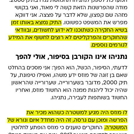
המערכת לספק לנתניהו תחמושת נגדו בתיק 2000.
מודה שהפרשנות הזאת קשה לי מאוד, ואני בקושי
מזהה שם קפצון, שלא לדבר על פצצה. אני דווקא
מפרש את המשפט כפשוטו.
התיק נמצא באותו זמן
בשיא החקירה כשתוכנו לא ידוע לחשודים, ובוודאי
שהחוקרים והפרקליטים לא רוצים לחשוף את המידע
לגורמים נוספים.
נתניהו אינו הקורבן בסיפור, אולי להפך
לדעתי, הסיפור, הכשל, הוא הפוך: אני מסכים בהחלט
שאם בן זוגה של מוזס ידע משהו, ואפילו טיפונת, על
תיק 2000, מדובר בשערורייה. שערורייה שהראשון
שהיה יכול ליהנות ממנה הוא החשוד מוזס, ואחריו
החשוד בשותפות לעבירה, נתניהו.
לו מוזס היה מגיע למשטרה כשהוא מכיר את
הפרשה ומוכן עם גרסה, זה היה מחדל איום ונורא של
המשטרה.
החוקרים טוענים כי מוזס הופתע לחלוטין