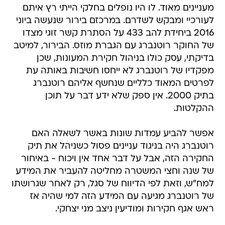
מעניינים מאוד. לו היו נופלים בחלקי הייתי רץ איתם
לעורכיי ומבקש לשדרם. במרכזם בירור שנעשה ביוני
2016 ביחידת להב 433 על הסתרת קשר זוגי מצדו
של החוקר רוטנברג עם הגברת מוזס. הבירור, למיטב
בדיקתי, עסק כולו בניהול חקירת המעונות, שכן
מפקדיו של רוטנברג לא ייחסו חשיבות באותה עת
לפרטים המאוד כלליים שנחשף אליהם רוטנברג
בתיק 2000. אין ספק שלא ידע דבר על תוכן
ההקלטות.
אפשר להביע עמדות שונות באשר לשאלה האם
רוטנברג היה בניגוד עניינים פסול כשניהל את תיק
החקירה הזה, אבל על דבר אחד אין ויכוח - באיחור
של שנה וחצי המשטרה מחליטה להעביר את המידע
למח"ש, וזאת לפי הדיווח של סגל, רק לאחר שגרושתו
של רוטנברג מגיעה עם המידע הזה למי שהיה אז
ראש אגף חקירות ומודיעין ניצב מני יצחקי.