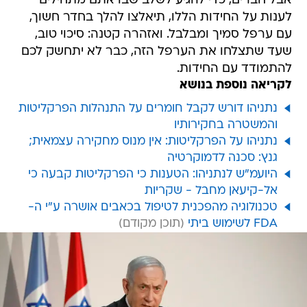
אבל חברים, כדי להגיע לשלב שבו אתם מתחילים
לענות על החידות הללו, תיאלצו להלך בחדר חשוך,
עם ערפל סמיך ומבלבל. ואזהרה קטנה: סיכוי טוב,
שעד שתצלחו את הערפל הזה, כבר לא יתחשק לכם
להתמודד עם החידות.
לקריאה נוספת בנושא
נתניהו דורש לקבל חומרים על התנהלות הפרקליטות
והמשטרה בחקירותיו
נתניהו על הפרקליטות: אין מנוס מחקירה עצמאית;
גנץ: סכנה לדמוקרטיה
היועמ"ש לנתניהו: הטענות כי הפרקליטות קבעה כי
אל-קיעאן מחבל - שקריות
טכנולוגיה מהפכנית לטיפול בכאבים אושרה ע"י ה-
FDA לשימוש ביתי