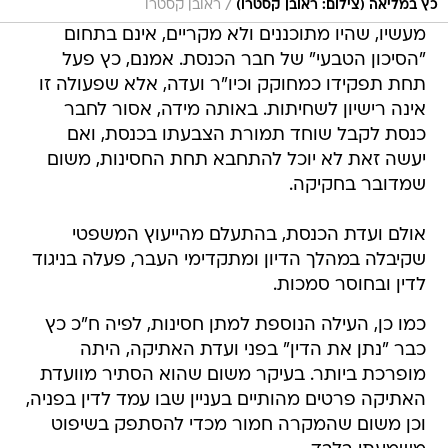
/
כץ במליאה (צילום: ראובן קסטרו)
ראובן קסטרו
מעשיו, שהיו מתוכננים ולא מקריים, אינם בתחום
"הסיכון הטבעי" של חבר הכנסת. אמנם, כץ פעל
תחת תפקידו כמחוקק וכיו"ר ועדה, אלא שפעולה זו
אינה רישיון לשחיתות. באותה מידה, אסור לחבר
כנסת לקבל שוחד תמורת הצבעתו בכנסת, ואם
יעשה זאת לא יוכל להתחבא תחת החסינות, משום
שמדובר בחקיקה.
אולם ועדת הכנסת, בהתעלם מהייעוץ המשפטי
שקיבלה במהלך הדיון ומתקדימי העבר, פעלה בניגוד
לדין ובחוסר סמכות.
כמו כן, העילה הנוספת למתן חסינות, לפיה ח"כ כץ
כבר "נתן את הדין" בפני ועדת האתיקה, היתה
מופרכת ביותר. בעיקר משום שהוא הסתיר מוועדת
האתיקה פרטים מהותיים בעניין שבו עמד לדין בפניה,
וכן משום שהמקרה חמור מכדי להסתפק בשיפוט