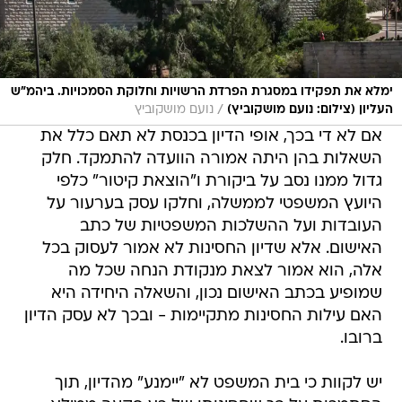
ימלא את תפקידו במסגרת הפרדת הרשויות וחלוקת הסמכויות. ביהמ"ש
/
העליון (צילום: נועם מושקוביץ)
נועם מושקוביץ
אם לא די בכך, אופי הדיון בכנסת לא תאם כלל את
השאלות בהן היתה אמורה הוועדה להתמקד. חלק
גדול ממנו נסב על ביקורת ו"הוצאת קיטור" כלפי
היועץ המשפטי לממשלה, וחלקו עסק בערעור על
העובדות ועל ההשלכות המשפטיות של כתב
האישום. אלא שדיון החסינות לא אמור לעסוק בכל
אלה, הוא אמור לצאת מנקודת הנחה שכל מה
שמופיע בכתב האישום נכון, והשאלה היחידה היא
האם עילות החסינות מתקיימות - ובכך לא עסק הדיון
ברובו.
יש לקוות כי בית המשפט לא "יימנע" מהדיון, תוך