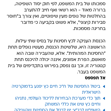
סמכותו של בית המשפט, לפי חוק יסוד השפיטה,
ברורה מאוד - הוא רשאי ואף חייב להתערב
בהחלטות של גופים מעין שיפוטיים, ואין צורך ב"חוסר
סבירות קיצוני", אלא פשוט בקביעה כי מדובר
בחריגה מסמכות.
הכנסת העניקה לכץ חסינות על בסיס שתי עילות.
הראשונה היא, שלשיטת הכנסת, מעשיו נופלים תחת
"החסינות המהותית". אלא, שהעבירה שבה הוא
מואשם, הפרת אמונים, איננה יכולה להיכנס תחת
קטגוריה זו, וכך גם נפסק בפירוש בתקדימים של בית
המשפט בעבר.
אל תפספס
ביטול החסינות של ח"כ חיים כץ יפגע בדמוקרטיה
הישראלית
תוך כדי מערכת הבחירות לליכוד העולמי, נתניהו
וחיים כץ שינו את כללי המשחק
‏היועמ"ש לבג"ץ: יש לבטל את החסינות שהעניקה