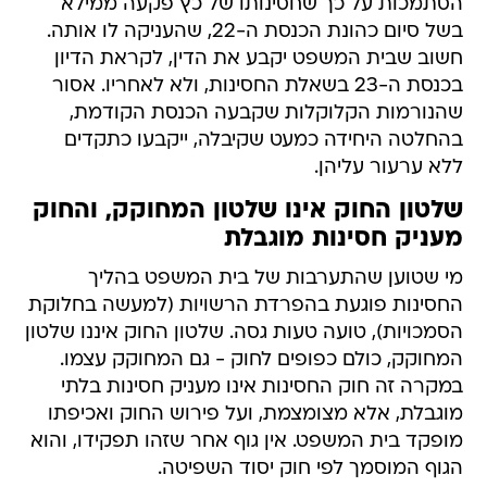
הסתמכות על כך שחסינותו של כץ פקעה ממילא
בשל סיום כהונת הכנסת ה-22, שהעניקה לו אותה.
חשוב שבית המשפט יקבע את הדין, לקראת הדיון
בכנסת ה-23 בשאלת החסינות, ולא לאחריו. אסור
שהנורמות הקלוקלות שקבעה הכנסת הקודמת,
בהחלטה היחידה כמעט שקיבלה, ייקבעו כתקדים
ללא ערעור עליהן.
שלטון החוק אינו שלטון המחוקק, והחוק
מעניק חסינות מוגבלת
מי שטוען שהתערבות של בית המשפט בהליך
החסינות פוגעת בהפרדת הרשויות (למעשה בחלוקת
הסמכויות), טועה טעות גסה. שלטון החוק איננו שלטון
המחוקק, כולם כפופים לחוק - גם המחוקק עצמו.
במקרה זה חוק החסינות אינו מעניק חסינות בלתי
מוגבלת, אלא מצומצמת, ועל פירוש החוק ואכיפתו
מופקד בית המשפט. אין גוף אחר שזהו תפקידו, והוא
הגוף המוסמך לפי חוק יסוד השפיטה.