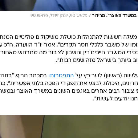
/
במשרד האוצר". מרידור
פלאש 90, יונתן זינדל, פלאש 90
עלה חששות להתנהלות כושלת משיקולים פוליטיים המנחי
 של משבר כלכלי חסר תקדים", אמר יו"ר הוועדה, ח"כ ע
כירי המשרד חייבים דין וחשבון לציבור מה מתרחש מאחורי
ביותר בישראל מזה שנים רבות".
לשום (ראשון) לשר כץ על
התפטרותו
במכתב חריף. "בחוד
רונים, היכולת לבצע את תפקידי הפכה בלתי אפשרית", כת
ציבור רבים אחרים באגפים השונים במשרד האוצר ובמשר
 יודעים לעשות".