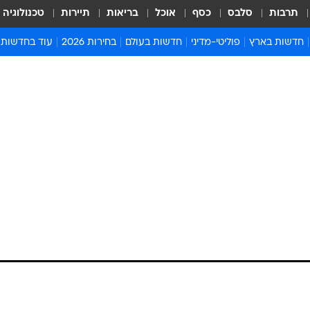
תרבות
סלבס
כסף
אוכל
בריאות
תיירות
טכנולוגיה
חדשות בארץ
פוליטי-מדיני
חדשות בעולם
בחירות 2026
עוד בחדשות
אירועים בארץ
פוליטיקה וממשל
המזרח התיכון
דעות ופרשנויו
חדשות פלילים ומשפט
יחסי חוץ
אירופה
סרי ושלזינגר
חינוך
אמריקה
פרויקטים מיוח
ישראלים בחו"ל
אסיה והפסיפיק
אסור לפספס
בריאות
אפריקה
מדע וסביבה
חברה ורווחה
הנחיות פיקוד 
ארכיון מדורים
זמני כניסת ש
לוח חופשות וח
לוח שנה
חדשות יהדות
חדשות המשפ