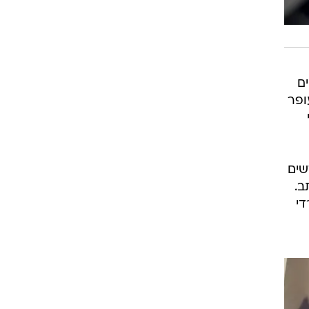
ם
ופר
שים
ב.
די