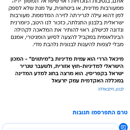
אולם, בנסיבות הנוכחיות ראוי שישראל תמשוך ידיה
ממעורבות מדינית, או ביטחונית, על מנת שלא לספק
למן דהוא עילה לגרירתה לזירה המדממת. מעורבות
ישראלית בלבנון התגלתה, כזכור לנו היטב, כיומרנית
ונדונה לכישלון. ראוי להותיר את המלאכה לקהילה
הבינלאומית במקביל להצעה לסיוע הומניטרי, אמנם
מבלי לצפות להיענות לבנונית נלהבת מדי.
מיכאל הררי הוא עמית מדיניות ב"מיתווים" - המכון
הישראלי למדיניות-חוץ אזורית, ולשעבר שגריר
ישראל בקפריסין. הוא מרצה בחוג למדע המדינה
במכללה האקדמית עמק יזרעאל
לבנון
חיזבאללה
טרם התפרסמו תגובות