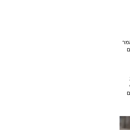
מר
ם
ם