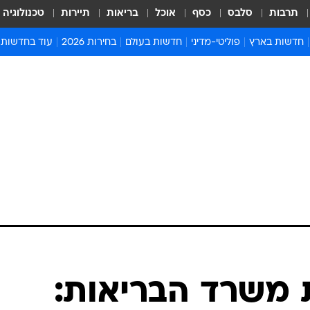
תרבות
סלבס
כסף
אוכל
בריאות
תיירות
טכנולוגיה
חדשות בארץ
פוליטי-מדיני
חדשות בעולם
בחירות 2026
עוד בחדשות
אירועים בארץ
פוליטיקה וממשל
המזרח התיכון
דעות ופרשנויו
חדשות פלילים ומשפט
יחסי חוץ
אירופה
סרי ושלזינגר
חינוך
אמריקה
פרויקטים מיוח
ישראלים בחו"ל
אסיה והפסיפיק
אסור לפספס
בריאות
אפריקה
מדע וסביבה
חברה ורווחה
הנחיות פיקוד 
ארכיון מדורים
זמני כניסת ש
לוח חופשות וח
לוח שנה
חדשות יהדות
 משרד הבריאות:
חדשות המשפ