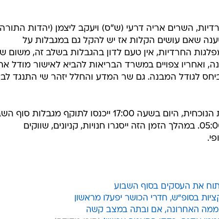
ת, השרים אריה דרעי (ש"ס) ויעקב ליצמן (יהדות התורה)
טענה שאם עושים הקלות אז יש להקל גם במגבלות על
גות החרדיות, אין טעם לדון בהגבלות בשלב זה, משום שב
ונה, ואחריו צפויים במשרד הבריאות להביא לאישור מודל אח
חס לגודל המבנה. גם שר המדע והחלל יזהר שי התנגד לבי
בעקבות ההחלטה להמשיך במתכונת הנוכחית, היום בשעה 17:00 ייכנסו לתוקף מגבלות ס
למאבק בקורונה עד ליום ראשון ב-05:00. במהלך הזמן הזה ייסגרו חנויות, קניונים, שווקים
י.
לפתוח את העסקים בסוף השבוע
ות בסופ"ש, חדרי הכושר יפעלו מראשון