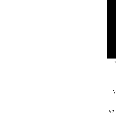
ל
ל
 לא