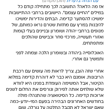
עם הנחה בלעדית
אז מה הלאה? התשובה לכך מתחילה קודם כל
במילים "החיים עצמם". היישובים ברחבי ההתיישבות
ימשיכו להסתער קדימה. הבתים והדירות ימשיכו
להיבנות במרץ עם מחזות שטרם נראו כמותם, של
מנופים ברחבי יהודה ושומרון ובניינים בעלי קומות
ואזורי תעשייה, מרכזי סחר וכבישים שהולכים
ומתפתחים.
האוכלוסייה ביהודה ובשומרון הלכה וצמחה לפני
ותמשיך גם אחרי.
אחרי שזה הובן, צריך לראות מה עושים עם רכבת
הריבונות. אומנם היא כבר לא דוהרת קדימה במלוא
הקיטור, אבל המשימה העומדת בפנינו היא לוודא
שלא שולחים אותה לפירוק וגורסים את החלום לשנים
ארוכות קדימה. כל הסיטואציה שהתנהלו מולה
בחודשים האחרונים הבהירה בפעם המי-יודע-כמה
שאם ישראל לא תקבל החלטה על גורלה, שום