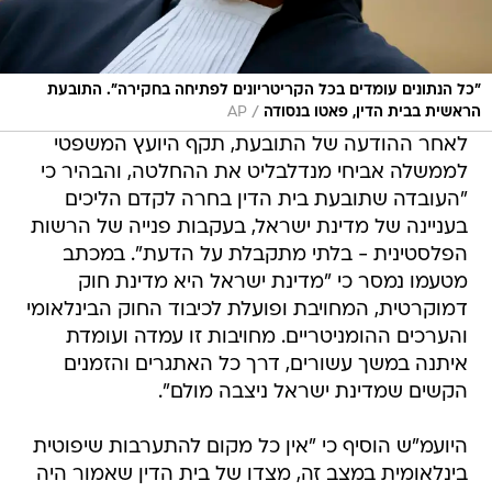
"כל הנתונים עומדים בכל הקריטריונים לפתיחה בחקירה". התובעת
/
הראשית בבית הדין, פאטו בנסודה
AP
לאחר ההודעה של התובעת, תקף היועץ המשפטי
לממשלה אביחי מנדלבליט את ההחלטה, והבהיר כי
"העובדה שתובעת בית הדין בחרה לקדם הליכים
בעניינה של מדינת ישראל, בעקבות פנייה של הרשות
הפלסטינית - בלתי מתקבלת על הדעת". במכתב
מטעמו נמסר כי "מדינת ישראל היא מדינת חוק
דמוקרטית, המחויבת ופועלת לכיבוד החוק הבינלאומי
והערכים ההומניטריים. מחויבות זו עמדה ועומדת
איתנה במשך עשורים, דרך כל האתגרים והזמנים
הקשים שמדינת ישראל ניצבה מולם".
היועמ"ש הוסיף כי "אין כל מקום להתערבות שיפוטית
בינלאומית במצב זה, מצדו של בית הדין שאמור היה