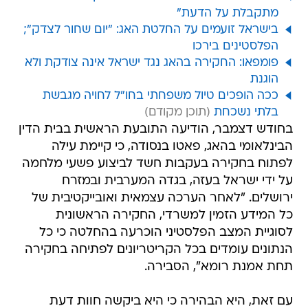
מתקבלת על הדעת"
בישראל זועמים על החלטת האג: "יום שחור לצדק";
הפלסטינים בירכו
פומפאו: החקירה בהאג נגד ישראל אינה צודקת ולא
הוגנת
ככה הופכים טיול משפחתי בחו"ל לחויה מגבשת
בלתי נשכחת
בחודש דצמבר, הודיעה התובעת הראשית בבית הדין
הבינלאומי בהאג, פאטו בנסודה, כי קיימת עילה
לפתוח בחקירה בעקבות חשד לביצוע פשעי מלחמה
על ידי ישראל בעזה, בגדה המערבית ובמזרח
ירושלים. "לאחר הערכה עצמאית ואובייקטיבית של
כל המידע הזמין למשרדי, החקירה הראשונית
לסוגיית המצב הפלסטיני הוכרעה בהחלטה כי כל
הנתונים עומדים בכל הקריטריונים לפתיחה בחקירה
תחת אמנת רומא", הסבירה.
עם זאת, היא הבהירה כי היא ביקשה חוות דעת