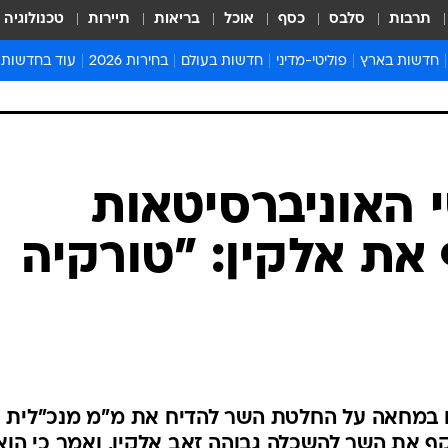
תרבות
סלבס
כסף
אוכל
בריאות
תיירות
טכנולוגיה
חדשות בארץ
פוליטי-מדיני
חדשות בעולם
בחירות 2026
עוד בחדשות
אירועים בארץ
פוליטיקה וממשל
המזרח התיכון
דעות ופרשנויו
חדשות פלילים ומשפט
יחסי חוץ
אירופה
סרי ושלזינגר
חינוך
אמריקה
פרויקטים מיוח
ישראלים בחו"ל
אסיה והפסיפיק
אסור לפספס
בריאות
אפריקה
מדע וסביבה
חברה ורווחה
הנחיות פיקוד 
ארכיון מדורים
זמני כניסת ש
לוח חופשות וח
לוח שנה
חדשות יהדות
י האוניברסיטאות
חדשות המשפ