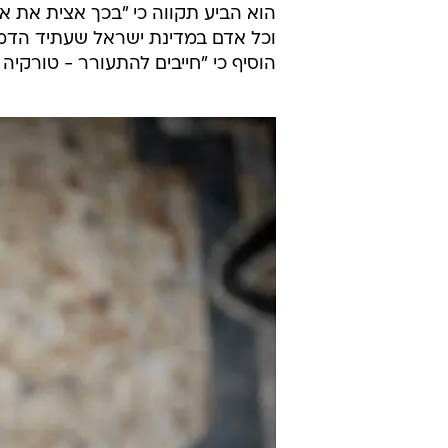
האוניברסיטאות (ור"ה). זאת, במחא
מתפקידה את ממלאת מקום מנכ"לית ה
בהודעה על התפטרותו, רובין מתח בי
הגבוהה". הוא כתב כי "ידענו בעבר
חסר מורא המונע מאינטרסים פוליטיים
כצעד של מחאה ומתוך תחושה של סכ
בצעד חריף שאף יו"ר ור"ה בעבר לא 
הוא הביע תקווה כי "בכך אצית את 
וכל אדם במדינת ישראל שעתיד הדמוק
הוסיף כי "חייבים להתעורר - טורקיה ז