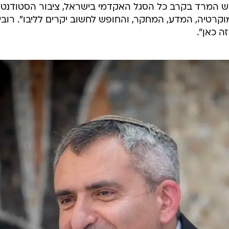
ה על החלטתו של השר להשכלה גבוהה זאב אלקין להזיז
מועצה להשכלה גבוהה (מל"ג), מיכל נוימן.
קורת חריפה על אלקין, שאותו כינה "קומיסר ההשכלה
 מאבקים על חופש הביטוי ועצמאות ההשכלה הגבוהה, אך הר
 צרים, טרם חווינו. תקופה קשה דורשת צעדים קשים. ולכן,
נה אמיתית לעתיד ההשכלה הגבוהה בישראל, החלטתי לנ
נקט - החלטתי להתפטר מתפקידי כיור ור"ה".
אש המרד בקרב כל הסגל האקדמי בישראל, ציבור הסטודנטי
רטיה, המדע, המחקר, והחופש לחשוב יקרים לליבו". רובין
ה כאן".