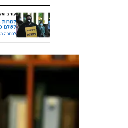
"להפחיד, להחליש, לצנזר, ולאפשר ל
שלדבריו מסכן את מדינת ישראל ואת
עוד הזהיר רובין כי "אסור לנו בשום 
אנשים האמינו שכדור הארץ שטוח וה
ניסיון לחסל את הדמוקרטיה, בין ה
מוסדות ההשכלה הגבוהה. מדינת ישרא
בדיוק".
עוד בוואל
למרות ה
לשלם כד
לכתבה ה