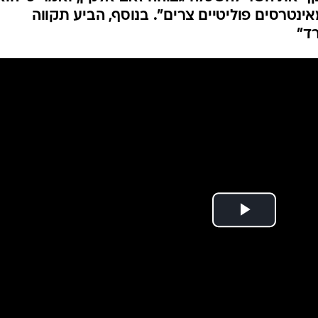
את אלקין: "טורקיה
המייל האדום
ידו במחאה על החלטת השר להדיח את מ"מ מנכ"לית
ף את השר להשכלה גבוהה זאב אלקין, ואמר כי הוא
נטרסים פוליטיים צרים". בנוסף, הביע תקווה
ד"