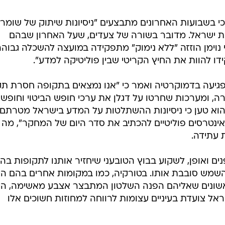
 יונתן זינדל
ה: "מחפשים חדר עם WIFI להיבחן"
ה על מבחנים מרחוק לא הגיונית"
'ינג בבית - כעת במבצע מיוחד
י בשבועות האחרונים מתבצעים "ניסיונות שיתוק של שומרי
ת ישראל. מדובר בשורה של צעדים, שעל האחרון שבהם
 נוימן הוזזה "ללא נימוק" מתפקידה במועצה להשכלה גבוהה
 להוות את החיץ הקריטי שבין פוליטיקה למדע".
הפגיעה בדמוקרטיה ואמר כי "אנו נמצאים בתקופה חסרת ת
ה, ומערכות שחרטו על דגלן את ערכי חופש הביטוי וחופש
א טען כי ניסיונות ההשתלטות על המדע בישראל מטרתם