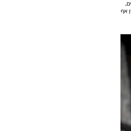
ס
קוט
ם,
 אף