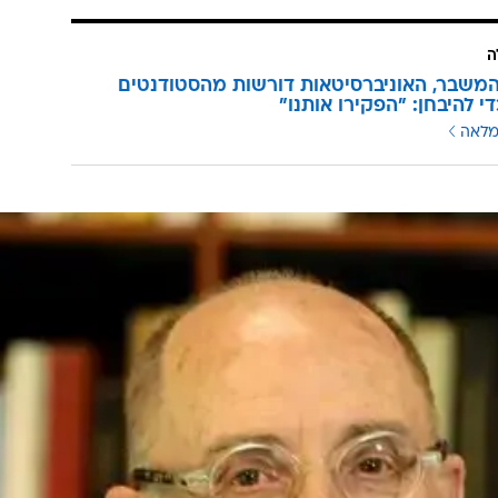
אינטרסים פוליטיים להכתיב את סדר היום של המחקר", מה
 עתידה.
פנים ואופן, לשקוע בבוץ הטובעני שיחזיר אותנו לתקופות בהן
שמש סובבת אותו. בטורקיה, כמו במקומות אחרים בהם הי
ראשונים שאליהם הפנה השלטון המתבצר אצבע מאשימה, היו
ל צועדת בעיניים עצומות לרווחה למחוזות חשוכים אלו
ה
משבר, האוניברסיטאות דורשות מהסטודנטים
י להיבחן: "הפקירו אותנו"
מלאה