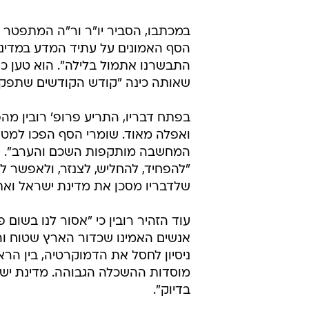
/
כונה "קומיסר ההשכלה הגבוהה". אלקין
פלאש 90,
אל תפספס
המל"ג אישר מתווה לקיום 10% מהבחינות באוניברסיטאות באופן פרונטלי
הסטודנטים מוחים על היעדר תשתית לבחינ
האוניברסיטאות נגד השרים: "ההחלט
הפיתוח המהפכני לטיפולי אנטי אייג
במכתבו, הסביר יו"ר ור"ה המתפטר כ
הסף האמונים על עתיד המדע במדינ
התבשרנו אתמול בלילה". הוא טען כי
שאותה כינה "קודש הקודשים שתפקידו
בפתח דבריו, התריע פרופ' רובין מ
ואפלה מאוד. שומרי הסף הפכו למטר
המחשבה מותקפות השכם והערב". הו