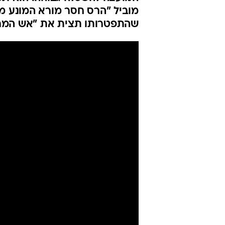
התפטר ותקף 
זה כאן"
דנה ירקצי
14.7.2020 / 11:18
פרופ' רון רובין יסיים את תפק
המועצה להשכלה גבוהה. הוא תק
מוביל "הרס חסר מורא המונע מאי
שהתפטרותו תצית את "אש המר