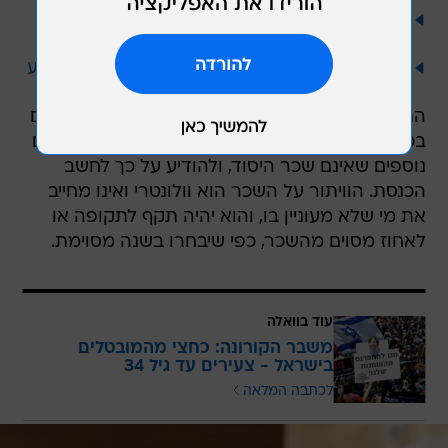
משרד החינוך למנהלים: היערכו לסגירת בתי הספר
בשנת הלימודים הבאה
הסוד להארכת האקט המיני ושיפור ההנאה - במבצע
מיוחד
התיקון המוצע כעת מאפשר לחברי כנסת המעוניינים
בכך לוותר על שכרם, כולו או חלקו, וכן על תשלומים
נוספים שאינם שכר היסוד, ולהודיע על כך לחשב
הכנסת. הוויתור על השכר הוא וולונטרי ואינו מחייב
את מי שלא מעוניין בו, והוא יהיה תקף לתקופה או
לאחוז מסוים מהשכר, כפי שיבחרו בשנה מסוימת.
עוד בוואלה
משבר הקורונה: כחצי מהמובטלים
בישראל - צעירים עד גיל 34
לכתבה המלאה