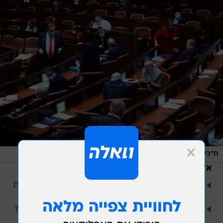
/
ח"כים במליאת הכנסת
אתר רשמי, דוברות הכנסת - עדינה ולמן
אל תפספס
ועדת החוץ והביטחון אישרה את הצעת חוק להסמכת
שב"כ לסייע במאבק בקורונה
מנדלבליט לוועדת ההיתרים: אין לאשר לנתניהו לקבל
10 מיליון שקל ממקורבו