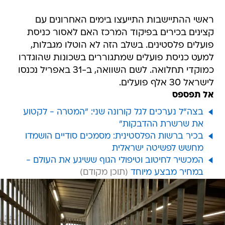
ראשי ההתיישבות התייעצו בימים האחרונים עם
קצינים בכירים בפיקוד המרכז האם לאסור כניסת
פועלים פלסטינים. בשלב הזה לא הוטלו מגבלות,
למעט כניסת פועלים שמתגוררים בשכונות שהוגדרו
כמוקדי תחלואה. לשם השוואה, ב-31 באפריל נכנסו
לישראל 30 אלף פועלים.
אל תפספס
בצה"ל נערכים לגל קורונה שני: "המטרה - לקטוע
את שרשרת ההדבקות"
בכיר ברשות הפלסטינית: מסמכים סודיים הושמדו
מחשש לפשיטה ישראלית
המכשיר לחיטוב וטיפולי הגוף ששיגע את העולם -
במחיר מבצע מיוחד