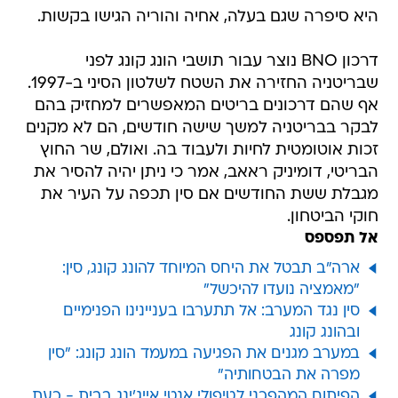
היא סיפרה שגם בעלה, אחיה והוריה הגישו בקשות.
דרכון BNO נוצר עבור תושבי הונג קונג לפני
שבריטניה החזירה את השטח לשלטון הסיני ב-1997.
אף שהם דרכונים בריטים המאפשרים למחזיק בהם
לבקר בבריטניה למשך שישה חודשים, הם לא מקנים
זכות אוטומטית לחיות ולעבוד בה. ואולם, שר החוץ
הבריטי, דומיניק ראאב, אמר כי ניתן יהיה להסיר את
מגבלת ששת החודשים אם סין תכפה על העיר את
חוקי הביטחון.
אל תפספס
ארה"ב תבטל את היחס המיוחד להונג קונג, סין:
"מאמציה נועדו להיכשל"
סין נגד המערב: אל תתערבו בעניינינו הפנימיים
ובהונג קונג
במערב מגנים את הפגיעה במעמד הונג קונג: "סין
מפרה את הבטחותיה"
הפיתוח המהפכני לטיפולי אנטי אייג'ינג בבית - כעת