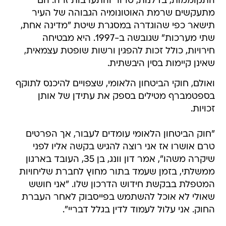
התקוממות, בדלנות, טרור והתערבות זרה. הם
מתעקשים שרמת האוטונומיה הגבוהה של העיר
תישאר כפי שהוגדרה במסגרת שיטת "מדינה אחת,
שתי מערכות" שגובשה ב-1997. היא מבטיחה
חירויות, כולל זכות להפגין ורשות שופטת עצמאית,
שאינן קיימות בסין היבשתית.
ואולם, חוקי הביטחון הלאומי, שצפויים להיכנס לתוקף
בספטמברף מטילים בספק את עתידן של אותן
זכויות.
"חוק הביטחון הלאומי עומדים לעבור, אך הפרטים
טרם אושרו אז אני רוצה להגיש בקשה אליו לפני
שיקרה משהו", אמר דון וונג, בן 35, העובד בארגון
ממשלתי, בזמן שעמד בתור מחוץ לחברת שליחויות
המטפלת בבקשת חידוש הדרכון שלו. "אני חושש
שאולי לא אוכל להשתמש בפייסבוק לאחר העברת
החוק. אני עלול לעמוד לדין בגלל דבריי".