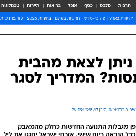
תרבות
סלבס
כסף
אוכל
בריאות
תיירות
טכנולוגיה
חדשות בארץ
פוליטי-מדיני
חדשות בעולם
בחירות 2026
עוד בחדשות
אירועים בארץ
פוליטיקה וממשל
המזרח התיכון
דעות ופרשנויו
חדשות פלילים ומשפט
יחסי חוץ
אירופה
סרי ושלזינגר
חינוך
אמריקה
פרויקטים מיוח
ישראלים בחו"ל
אסיה והפסיפיק
אסור לפספס
ניתן לצאת מהבית
בריאות
אפריקה
מדע וסביבה
סות? המדריך לסגר
חברה ורווחה
הנחיות פיקוד 
ארכיון מדורים
זמני כניסת ש
לוח חופשות וח
יה הורודניצ'אנו, 
לירן לוי, 
יואב איתיאל
לוח שנה
חדשות יהדות
1 ייכנסו לתוקפן מגבלות התנועה החדשות כחלק מהמאבק
חדשות המשפ
כל הנראה ביום שישי. אזרחי ישראל יחגגו את ליל