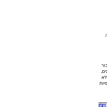
שעה
ור
ם,
לא
יות