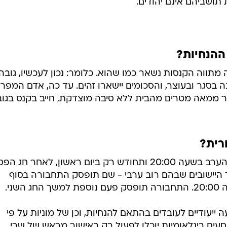
תושביהם אינם יהודים.
ההנחיות?
מתווה הקנסות נשאר כמו שהוא. כלומר: נכון לעכשיו, גובה
בסגר ובעוצר, והסכומים יישארו זהים. עד כה, אדם המפר
 ממאה מטרים מהבית ללא סיבה מוצדקת, חייב בקנס בגו
רית?
פעילות התחבורה הציבורית תופסק הערב בשעה 20:00 ותחודש רק ביום ראשון, לאחר חג 
 היישובים שבהם רוב ערבי - שם תופסק התחבורה בסוף
שני.
ייעודיים לעובדים בהתאם להנחיות, וכן של מוניות על פי
נוסעים בינלאומיות יוכלו לפעול רק באישור מראש של שרי