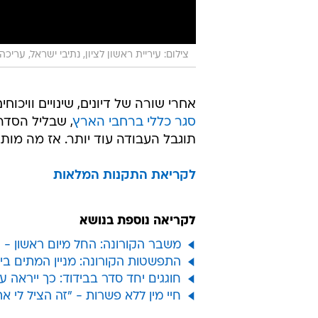
צילום: עיריית ראשון לציון, נתיבי ישראל, עריכה:
אחרי שורה של דיונים, שינויים וויכו
סגר כללי ברחבי הארץ
, שבליל הסדר 
תוגבל העבודה עוד יותר. אז מה מות
לקריאת התקנות המלאות
לקריאה נוספת בנושא
משבר הקורונה: החל מיום ראשון - 
התפשטות הקורונה: מניין המתים בישראל עלה ל-60; מספר 
חוגגים יחד סדר בבידוד: כך ייראה
חיי מין ללא פשרות - "זה הציל לי את