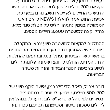
בעצמם. בנוסף, שר הביטחון נפתלי בנט חתם על
הקצאת 700 חיילים לסיוע למשטרה באכיפה. השר
הדגיש כי החיילים לא יישאו נשק. גורם במערכת
אכיפת החוק אמר לוואלה! NEWS כי אם ראש
הממשלה בנימין נתניהו יחליט על הטלת סגר מלא,
צה"ל יקצה למשטרה 3,600 חיילים נוספים.
ההחלטה להקצות למשטרה סיוע צבאי התקבלה
ביום חמישי האחרון בתום הערכת המצב הביטחונית
בראשות שר הביטחון נפתלי בנט, ובהתאם להחלטות
הדרג המדיני. הוחלט כי יוקצו שמונה פלוגות חיילים
לסיוע באכיפת הסגר והבידוד והנחיות משרד
הבריאות.
דובר צה"ל, תא"ל הדי זילברמן, אישר היקף סיוע של
500-700 חיילים, שיסייעו לשוטרים במחסומים
ובסיורים לפי נוהל שיקרא "שילוב זרועות". בנוהל אין
לחיילים סמכות שיטור ומשימתם תסתכם ככוח עזר