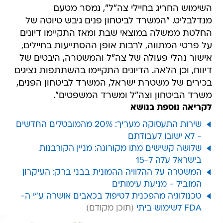
השימוש החריג בחיילי צה"ל", נמסר מטעם
מנדלבליט. "המשרד לביטחון פנים גיבש טיוטה של
החלטת ממשלה במוצאי שבת ומאז התקיימו דיונים
על פרטי המתווה, לרבות אופן ההסתייעות בחיילים,
אישור נהלי פעולה של צה"ל והמשטרה, היבטים של
דיווח, וכן הלאה. הדיונים התקיימו בהשתתפות נציגים
בכירים של משטרת ישראל, המשרד לביטחון הפנים,
משרד הביטחון וצה"ל ומשרד המשפטים".
לקריאה נוספת בנושא
שירות התעסוקה מעריך: 20% מהמובטלים החדשים
- לא ישובו לעבודתם
שלושה קשישים מתו מקורונה: מניין הקורבנות
בישראל עלה ל-15
המשטרה על ההלוויה ההמונית בבני ברק: העיקרון
המוביל - מניעת עימותים
טכנולוגיה מהפכנית לטיפול בכאבים אושרה ע"י ה-
FDA לשימוש ביתי