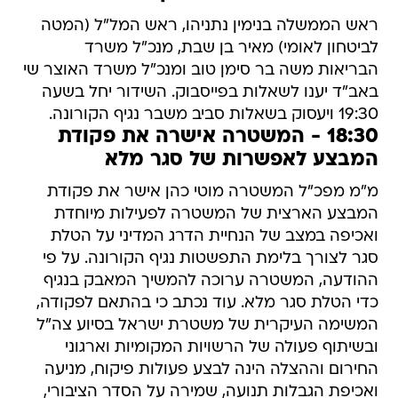
ראש הממשלה בנימין נתניהו, ראש המל"ל (המטה
לביטחון לאומי) מאיר בן שבת, מנכ"ל משרד
הבריאות משה בר סימן טוב ומנכ"ל משרד האוצר שי
באב"ד יענו לשאלות בפייסבוק. השידור יחל בשעה
19:30 ויעסוק בשאלות סביב משבר נגיף הקורונה.
18:30 - המשטרה אישרה את פקודת
המבצע לאפשרות של סגר מלא
מ"מ מפכ"ל המשטרה מוטי כהן אישר את פקודת
המבצע הארצית של המשטרה לפעילות מיוחדת
ואכיפה במצב של הנחיית הדרג המדיני על הטלת
סגר לצורך בלימת התפשטות נגיף הקורונה. על פי
ההודעה, המשטרה ערוכה להמשיך המאבק בנגיף
כדי הטלת סגר מלא. עוד נכתב כי בהתאם לפקודה,
המשימה העיקרית של משטרת ישראל בסיוע צה"ל
ובשיתוף פעולה של הרשויות המקומיות וארגוני
החירום וההצלה הינה לבצע פעולות פיקוח, מניעה
ואכיפת הגבלות תנועה, שמירה על הסדר הציבורי,