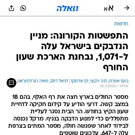
חדשות
התפשטות הקורונה: מניין
הנדבקים בישראל עלה
ל-1,071, נבחנת הארכת שעון
החורף
בועז אפרת, דנה ירקצי, יקי אדמקר, דניאל דולב, מאיה הורודניצ'אנו, אמיר בוחבו
22.3.2020 / 19:06
מספר החולים בארץ חצה את רף האלף, בהם 18
במצב קשה. דרעי הודיע על קידום חקיקה לדחיית
שעון הקיץ בחודש. הר הבית נסגר לעליית
מתפללים כדי למנוע הדבקה בנגיף. מרקל נכנסה
לבידוד לאחר שפגשה חולה, מספר המתים בצרפת
עלה ל-647. עדכונים שוטפים