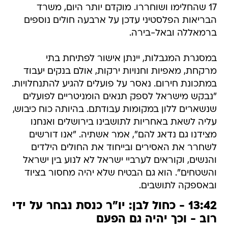
17 שהחלימו ושוחררו. מוקדם יותר היום, משרד
הבריאות הפלסטיני עדכן על ארבעה חולים נוספים
ברמאללה ובאל-בירה.
במסגרת המגבלות, יינתן אישור לפתיחת בתי
מרקחת, מאפיות וחנויות ירקות, אולם בנקים יעבוד
במתכונת חירום. נאסר על פועלים להגיע להתנחלויות.
"נבקש מישראל לספק תנאים הומניטריים לפועלים
שנשארים ללון במקומות עבודתם. בהיותה כוח כיבוש,
עליה לשאת באחריות לתושבינו בירושלים ואנחנו
מצידנו גם נדאג להם", אמר אשתיה. "אנו דורשים
לשחרר את האסירים ובייחוד את החולים הילדים
והנשים, וקוראים לערביי ישראל לא לנוע בין ישראל
והשטחים". הוא גם הבטיח שלא יהיה מחסור בציוד
ובאספקה לתושבים.
13:42 - כחול לבן: יו"ר כנסת נבחר על ידי
רוב - וכך יהיה גם הפעם