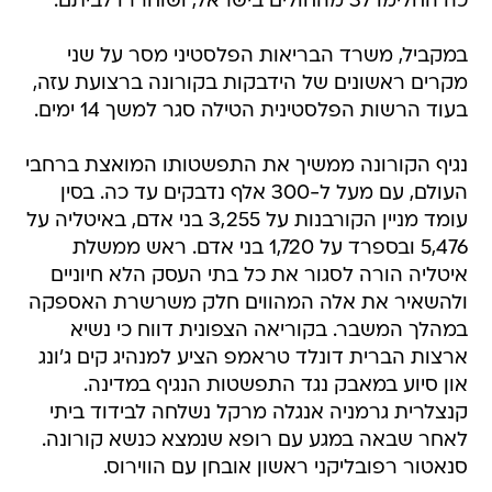
כה החלימו 37 מהחולים בישראל, ושוחררו לביתם.
במקביל, משרד הבריאות הפלסטיני מסר על שני
מקרים ראשונים של הידבקות בקורונה ברצועת עזה,
בעוד הרשות הפלסטינית הטילה סגר למשך 14 ימים.
נגיף הקורונה ממשיך את התפשטותו המואצת ברחבי
העולם, עם מעל ל-300 אלף נדבקים עד כה. בסין
עומד מניין הקורבנות על 3,255 בני אדם, באיטליה על
5,476 ובספרד על 1,720 בני אדם. ראש ממשלת
איטליה הורה לסגור את כל בתי העסק הלא חיוניים
ולהשאיר את אלה המהווים חלק משרשרת האספקה
במהלך המשבר. בקוריאה הצפונית דווח כי נשיא
ארצות הברית דונלד טראמפ הציע למנהיג קים ג'ונג
און סיוע במאבק נגד התפשטות הנגיף במדינה.
קנצלרית גרמניה אנגלה מרקל נשלחה לבידוד ביתי
לאחר שבאה במגע עם רופא שנמצא כנשא קורונה.
סנאטור רפובליקני ראשון אובחן עם הווירוס.