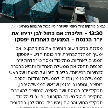
/
כבאים פורקים ציוד רפואי ששלחה סין בנמל התעופה בפראג
AP
13:30 - הליכוד: אם כחול לבן ידיחו את
יו"ר הכנסת - המגעים לאחדות יפסקו
מפלגת בליכוד שוב הזהירה את כחול לבן, כי אם
ימשך המהלך לבחירת יו"ר כנסת חדש - יופסקו
המגעים לאחדות. מהליכוד נמסר כי "הדחת יו"ר
הכנסת תחסל את ממשלת האחדות ותביא בהכרח
לבחירות רביעיות". בליכוד חזרו על הצעתו של ראש
הממשלה בנימין נתניהו לממשלת אחדות והסכם
רוטציה, ומסרו כי "בזמן שראש הממשלה יכהן,
תפקידי יו"ר הכנסת ושר האוצר, הנחוצים להעברת
התקציב וניהול משבר הקורונה, יהיו בידי הליכוד.
תפקידי החוץ והביטחון יהיו בידי כחול לבן. בתקופת