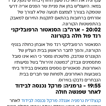
עקרונית את הארכת שעון החורף בחודש נוסף, עד 1
במאי. היועמ"ש בחן את פניית שר הפנים אריה דרעי
שנומקה בצורך לצמצם תנועה שלא לצורך של
אזרחים ברחובות בהתאם לתקנות החירום למאבק
בהתפשטות הקורונה.
20:02 - ארה"ב: הסנאטור הרפובליקני
רנד פול חלה בקורונה
הסנאטור הרפובליקני רנד פול אובחן כחולה בנגיף
הקורונה, והפך לחבר הראשון בבית העליון של
הקונגרס שנדבק. מלשכתו נמסר כי הוא אינו סובל
מתסמינים ונבדק "כמשנה זהירות" בשל נסיעותיו
האחרונות. סנאטורים נוספים נמצאים בבידוד ביתי
בשבועות האחרונים, ולפחות שני חברים בבית
הנבחרים נדבקו בווירוס.
19:55 - גרמניה: מרקל נכנסה לבידוד
לאחר שפגשה חולה
קנצלרית גרמניה אנגלה מרקל נכנסה לבידוד
לאחר