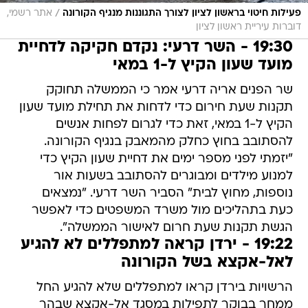
/
פעילות חיטוי בראשון לציון לצורך התגוננות מנגיף הקורונה
אתר רשמי,
דוברות עיריית ראשון לציון
19:30 - השר דרעי: נקדם חקיקה לדחיית
מועד שעון הקיץ ל-1 במאי
שר הפנים אריה דרעי אמר כי הממשלה תחוקק
תקנות שעת חירום כדי לדחות את תחילת מועד שעון
הקיץ ל-1 במאי, זאת כדי לגרום לפחות אנשים
להסתובב בחוץ כחלק מהמאבק בנגיף הקורונה.
"יזמתי לפני מספר ימים את דחיית שעון הקיץ כדי
למנוע מילדים ומבוגרים להסתובב בשעות אור
נוספות, מחוץ לבית" הסביר השר דרעי. "נמצאים
כעת בתהליכים מול משרד המשפטים כדי לאפשר
הגשת תקנות שעת חרום לאישור הממשלה".
19:22 - ירדן קראה למתפללים לא להגיע
לאל-אקצא בשל הקורונה
הרשויות בירדן קראו למתפללים שלא להגיע החל
ממחר בבוקר לתפילות במסגד אל-אקצא שבהר