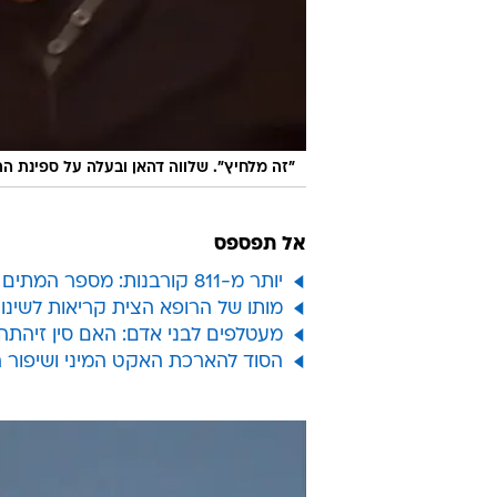
"זה מלחיץ". שלווה דהאן ובעלה על ספינת התע
אל תפספס
יותר מ-811 קורבנות: מספר המתים מנגיף הקורונה עקף את הסארס
מותו של הרופא הצית קריאות לשינוי פ
מעטלפים לבני אדם: האם סין זיהתה
הסוד להארכת האקט המיני ושיפור 