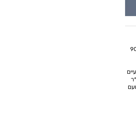
סין, שלדברי הרשויות במדינה גבה את חייהם של 908
יים
ר
ועם