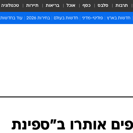
תרבות
סלבס
כסף
אוכל
בריאות
תיירות
טכנולוגיה
חדשות בארץ
פוליטי-מדיני
חדשות בעולם
בחירות 2026
עוד בחדשות
אירועים בארץ
פוליטיקה וממשל
המזרח התיכון
דעות ופרשנויו
חדשות פלילים ומשפט
יחסי חוץ
אירופה
סרי ושלזינגר
חינוך
אמריקה
פרויקטים מיוח
ישראלים בחו"ל
אסיה והפסיפיק
אסור לפספס
בריאות
אפריקה
מדע וסביבה
חברה ורווחה
הנחיות פיקוד 
ארכיון מדורים
זמני כניסת ש
לוח חופשות וח
לוח שנה
חדשות יהדות
ספים אותרו ב"ספינת
חדשות המשפ