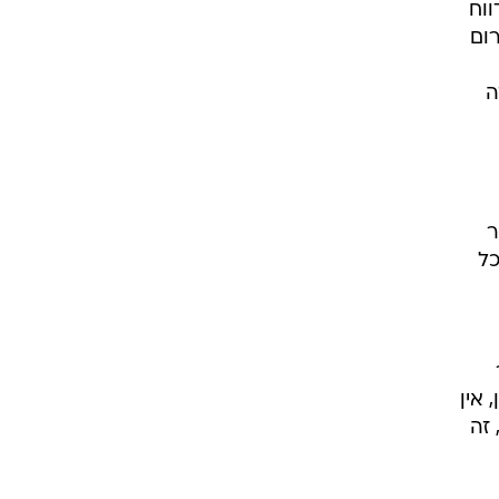
ווח
דרום
ה
ו
ר
כל
 אין
 זה