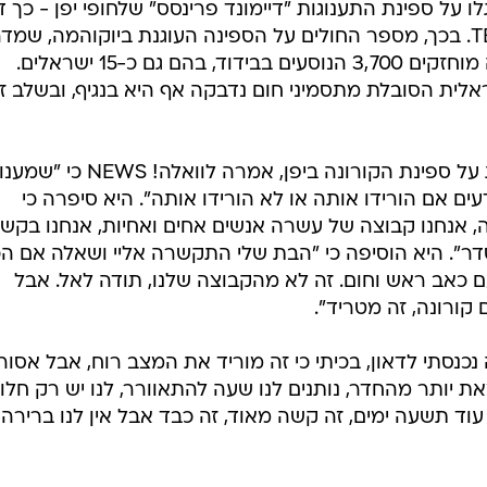
גלו על ספינת התענוגות "דיימונד פרינסס" שלחופי יפן - כך ד
הבוקר (שני) ברשת המקומית TBS TV. בכך, מספר החולים על הספינה העוגנת ביוקוהמה, שמ
לטוקיו, ל-130 בסך הכול. על הספינה מוחזקים 3,700 הנוסעים בבידוד, בהם גם כ-15 ישראלים.
לית הסובלת מתסמיני חום נדבקה אף היא בנגיף, ובשלב ז
שלווה דהאן ממבשרת ציון, שנמצאת על ספינת הקורונה ביפן, אמרה לוואלה! NEWS כי "שמענ
ים אם הורידו אותה או לא הורידו אותה". היא סיפרה כי
זה, אנחנו קבוצה של עשרה אנשים אחים ואחיות, אנחנו בקש
דר". היא הוסיפה כי "הבת שלי התקשרה אליי ושאלה אם ה
 כאב ראש וחום. זה לא מהקבוצה שלנו, תודה לאל. אבל
ורונה, זה מטריד".
כנסתי לדאון, בכיתי כי זה מוריד את המצב רוח, אבל אסור
ת יותר מהחדר, נותנים לנו שעה להתאוורר, לנו יש רק חלון,
עוד תשעה ימים, זה קשה מאוד, זה כבד אבל אין לנו ברירה,