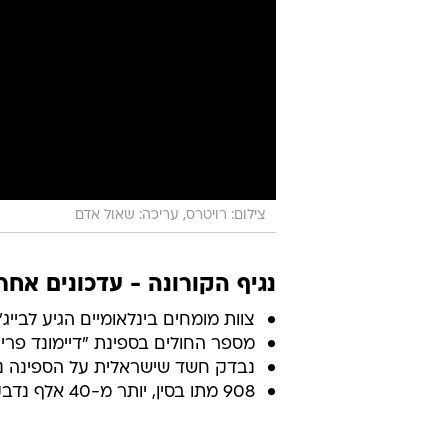
צילום: רויטרס, עריכה: שאול אדם
נגיף הקורונה - עדכונים אחרו
צוות מומחים בינלאומיים הגיע לבייג
מספר החולים בספינת "דיימונד פרינסס
נבדק חשד שישראלית על הספינה נ
908 מתו בסין, יותר מ-40 אלף נדבקו בווירוס בסך הכול