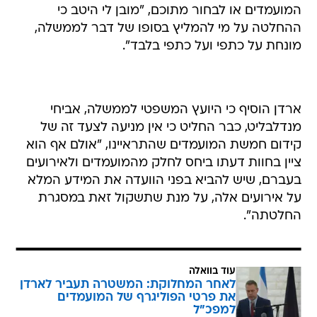
המועמדים או לבחור מתוכם, "מובן לי היטב כי
ההחלטה על מי להמליץ בסופו של דבר לממשלה,
מונחת על כתפי ועל כתפי בלבד".
ארדן הוסיף כי היועץ המשפטי לממשלה, אביחי
מנדלבליט, כבר החליט כי אין מניעה לצעד זה של
קידום חמשת המועמדים שהתראיינו, "אולם אף הוא
ציין בחוות דעתו ביחס לחלק מהמועמדים ולאירועים
בעברם, שיש להביא בפני הוועדה את המידע המלא
על אירועים אלה, על מנת שתשקול זאת במסגרת
החלטתה".
עוד בוואלה
לאחר המחלוקת: המשטרה תעביר לארדן
את פרטי הפוליגרף של המועמדים
למפכ"ל