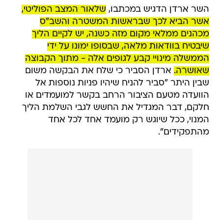
השר ארדן הדגיש במכתבו,
שלאור המצב הפוליטי,
אשר הביא לכך שבראשות המשטרה והשב"ס
מכהנים ממלאי מקום מזה כשנה, יש לקיים הליך
שיבטיח בוודאות מלאה, שבסופו ימונו על ידי
הממשלה מינויי קבע לגופים אלה - מתוך הקבוצה
שאושרה.
ארדן הסביר כי שלח את הבקשה משום
שבין היתר "סביר להניח שיהיו פניות נוספות אל
הוועדה מטעם הציבור הרחב בקשר למועמדים או
חלקם, דבר המגדיל את החשש לגבי השלמת הליך
המנוי, ככל שיוגש רק מועמד אחד לכל אחד
מהתפקידים".