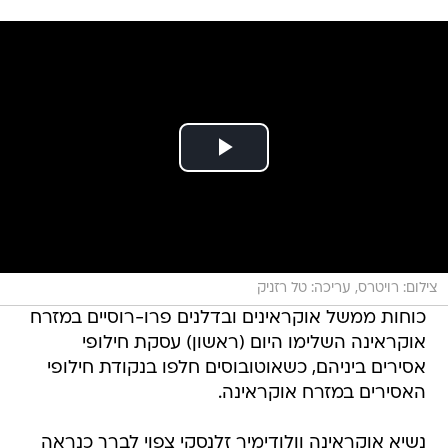
צילום: רויטרס, עריכה: טל רזניק
כוחות ממשל אוקראינים ובדלנים פרו-רוסיים במזרח
אוקראינה השלימו היום (ראשון) עסקת חילופי
אסירים ביניהם, כשאוטובוסים חלפו בנקודת חילופי
האסירים במזרח אוקראינה.
נשיא אוקראינה וולודימיר זלנסקי צפוי לברך כנראה