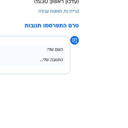
בשבוע שעבר,
פועל כבן 30 נהרג
בעת
באשדוד. כוחות משטרה שהגיעו למקו
משמרת כיבוי והצלה, רב-רשף גבאי א
פרמדיק מד"א, ישראל לוגסי, סיפר כי
היה לכוד בפנים כשהוא סובל מפגיעה
חילצנו אותו ולאחר בדיקות רפואיות 
(עדכון ראשון: 15:30)
קריית גת
תאונות עבודה
טרם התפרסמו תגובות