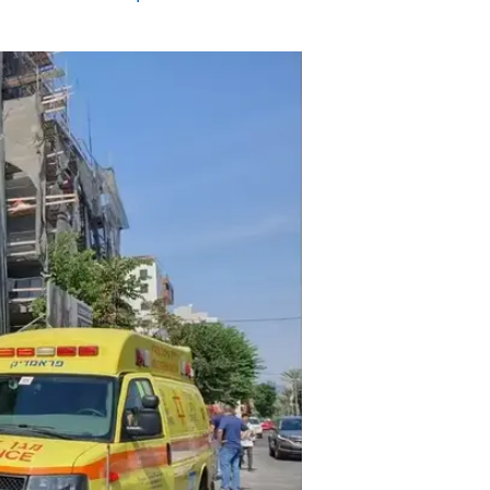
ראינו גבר שוכב בסמוך למשאבת בטון
יהודה. "הוא היה ללא סימני חיים וע
עוד בנושא תאונות עבודה בוואלה!:
פועל בן 30 נמחץ למוות תחת מעלית שקרסה באתר בנייה באשדוד
מכת תאונות העבודה: שני פועלים נה
במסגרת הסדר טיעון: עונשים מקלים 
הטכנולוגיה המתקדמת שמשפרת חט