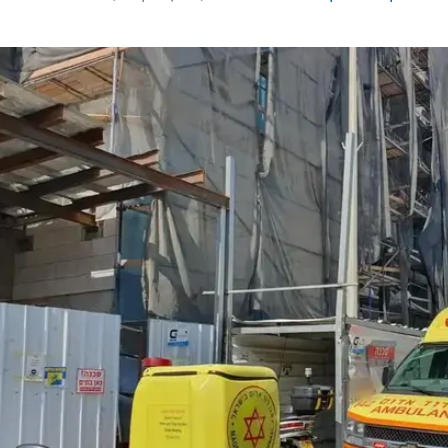
 שהייתה נטויה על צידה", סיפר פרמדיק מד"א ישראל בן
ם חבלת ראש קשה, ונאלצנו לקבוע את מותו במקום".
רגו באתרי בנייה בלכיש ובבאר יעקב
למנהלי עבודה באתר בו נהרג בן 15
טי אקנה: בדקו התאמה עכשיו!