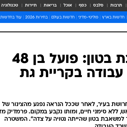
תרבות
סלבס
כסף
אוכל
בריאות
תיירות
טכנולוגיה
חדשות בארץ
פוליטי-מדיני
חדשות בעולם
בחירות 2026
עוד בחדשות
אירועים בארץ
פוליטיקה וממשל
המזרח התיכון
דעות ופרשנויו
חדשות פלילים ומשפט
יחסי חוץ
אירופה
סרי ושלזינגר
חינוך
אמריקה
פרויקטים מיוח
ישראלים בחו"ל
אסיה והפסיפיק
אסור לפספס
בריאות
אפריקה
מדע וסביבה
חברה ורווחה
הנחיות פיקוד 
ארכיון מדורים
זמני כניסת ש
לוח חופשות וח
לוח שנה
חדשות יהדות
נפגע ממשאבת בטון: פועל בן 48
חדשות המשפ