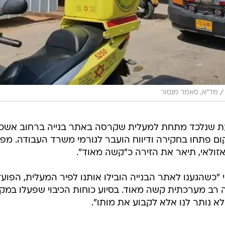
/
מד"א, סאמר מנסור