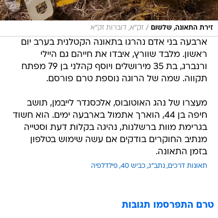
/
זירת התאונה, שלשום
זק"א, דוברות זק"א
ארבעה בני אדם נהרגו בתאונה הקטלנית בערב יום
ראשון. מלבד שוורץ, איבדו את חייהם גם היילי
ורנברג, בת 35 מירושלים ויוסף קהלני בן 79 מפתח
תקווה. שמה של הרוגה נוספת טרם פורסם.
מעצרו של נהג האוטובוס, אלכסנדר לייבמן, תושב
חיפה בן 44, הוארך אתמול בארבעה ימים. הוא חשוד
בגרימת מוות ברשלנות, נהיגה בקלות דעת וסטייה
מנתיב החוקרים בודקים אם עשה שימוש בטלפון
בזמן התאונה.
תאונות דרכים
נתב"ג
כביש 40
פילדלפיה
טרם התפרסמו תגובות