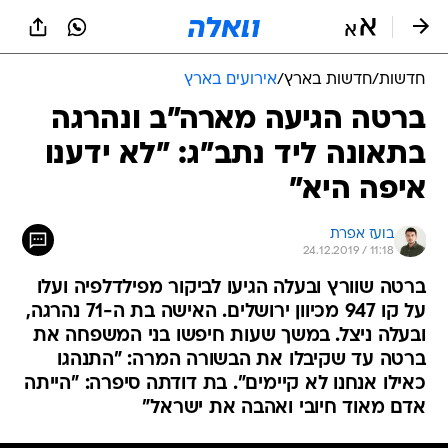
חדשות
/
חדשות בארץ
/
אירועים בארץ
ברטה הגיעה מארה"ב ונהרגה
בתאונה ליד נתב"ג: "לא ידענו
איפה היא"
בועז אפרת
24.12.2019 / 11:18
ברטה שוורץ ובעלה הגיעו לביקור מפילדלפיה ועלו
על קו 947 מכיוון ירושלים. האישה בת ה-71 נהרגה,
ובעלה ניצל. במשך שעות חיפשו בני המשפחה את
ברטה עד שקיבלו את הבשורה המרה: "התנהגו
כאילו אנחנו לא קיימים". בת דודתה סיפרה: "הייתה
אדם מאוד חיובי ואהבה את ישראל"