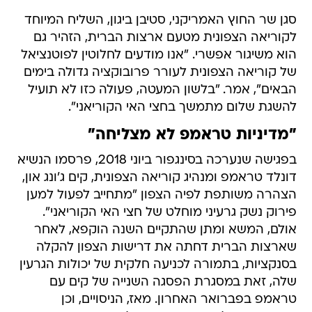
סגן שר החוץ האמריקני, סטיבן ביגון, השליח המיוחד
לקוריאה הצפונית מטעם ארצות הברית, הזהיר גם
הוא משיגור אפשרי. "אנו מודעים לחלוטין לפוטנציאל
של קוריאה הצפונית לעורר פרובוקציה גדולה בימים
הבאים", אמר. "בלשון המעטה, פעולה כזו לא תועיל
להשגת שלום מתמשך בחצי האי הקוריאני".
"מדיניות טראמפ לא מצליחה"
בפגישה שנערכה בסינגפור ביוני 2018, פרסמו הנשיא
דונלד טראמפ ומנהיג קוריאה הצפונית, קים ג'ונג און,
הצהרה משותפת לפיה הצפון "מתחייב לפעול למען
פירוק נשק גרעיני מוחלט של חצי האי הקוריאני".
אולם, המשא ומתן שהתקיים השנה הוקפא, לאחר
שארצות הברית דחתה את דרישות הצפון להקלה
בסנקציות, בתמורה לכניעה חלקית של יכולות הגרעין
שלה, זאת במסגרת הפסגה השנייה של קים עם
טראמפ בפברואר האחרון. מאז, הניסויים, וכן