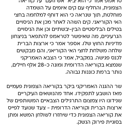
טראמפ אמר כי הוא יביא "אש וזעם" על קוריאה
הצפונית, והחליף עם קים איומים על השמדה
מוחלטת, תוך שנראה כי הוא דוחף למלחמה בחצי
האי הקוריאני. קים השהה לאחר מכן את הניסויים
בטילים הבליסטיים הבין-יבשתיים וכן את הניסויים
הגרעיניים, מה שאיפשר לטראמפ להתפאר בניצחון
מדיניות החוץ שלו. אספר אמר כי ארצות הברית
שלחה משלחת לחצי האי הקוריאני, והם מבקשים
לכנס פגישה. במקביל, אמר כי הצבא האמריקני
שנמצא בקוריאה הדרומית ומונה כ-28 אלף חיילים,
נותר ברמת כוננות גבוהה.
שר ההגנה האמריקני ביקר בקוריאה הצפונית פעמיים
מאז הושבע לתפקידו. אחד מהנושאים העיקריים
שנידונו היו צמצום התרגילים הצבאיים המשותפים של
ארצות הברית וקוריאה הדרומית - צעד שנועד לפייס
את קוריאה הצפונית כדי שיחזרו לשולחן המשא ומתן
בסוגיית פירוק הנשק.