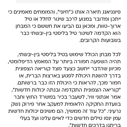
פיונגיאנג תיארה אותו כ"חיוני", והמומחים מאמינים כי
ייתכן ומדובר במנוע לרכב שיגור לחלל או טיל
ארוך-טווח, ומכאן גם הביעו את חששם כי המבחן
הוא הקדמה לשיגור טיל בליסטי בין-יבשתי כבר
בשבועות הקרובים.
לכל מבחן הכולל שימוש בטיל בליסטי בין-יבשתי,
תהיה השפעה חמורה ביותר על המאמץ הדיפלומטי,
מכיוון שהדבר ייחשב כצעד מצד קוריאה הצפונית
בדרך להשגת היכולת לפגוע בארצות הברית, או
חמור מכך, להראות כי היכולת הזו כבר ברשותם.
"קוריאה הצפונית התקדמה ובנתה יכולות חדשות",
אמר אנתוני וויר, לשעבר בכיר במשרד החוץ וחבר
בוועדת החקיקה הלאומית למעקב אחר פירוק נשק
גרעיני. "כל עוד זה ממשיך, הם משיגים יכולות חדשות
עמן ינסו טילים חדשים כדי לאיים עלינו ועל בעלי
בריתנו בדרכים חדשות".