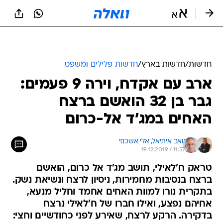
חדשות
/
חדשות בארץ
/
חדשות פלילים ומשפט
ארב עם אקדח, וירה 9 פעמים:
גבר בן 32 הואשם ברצח
האחים במג'ד אל-כרום
יואב איתיאל, 
אלי אשכנזי
19.12.2019 / 11:57
טראק ח'לאילי, תושב מג'ד אל כרום, הואשם
ברצח בנסיבות מחמירות, ניסיון לרצח ונשיאת נשק.
בתקרית נורו למוות האחים אחמד וחליל מנעא,
אחיהם נפצע, ואילו חברו של ח'לאילי נרצח
בדקירה. הרקע לרצח, שאירע לפני כחודשיים וחצי: