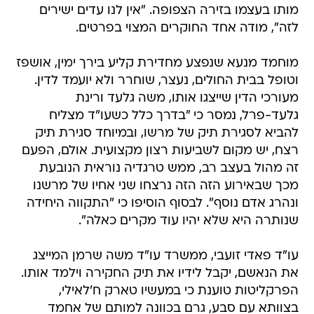
מותו בעצמו בזירה הצפופה. "אין לנו עדים ישירים
לזה", מודה אחד החוקרים המצוי בפרטים.
מוחמד מנעא שנפצע מחדירת קליע בירך ימין, אושפז
וטופל בבית החולים, נעצר, שוחרר ולא יועמד לדין.
מעורכי הדין שייצגו אותו, משה גלעד ורינת
גלעד-פרל, נמסר כי "בדרך כלל כשעו"ד מצליח
להביא לסגירת תיק של מרשו, ובמיוחד סגירת תיק
רצח, יש מקום לשביעות רצון מקצועית. אולם, הפעם
זה מהול בעצב רב, ממש טרגדיה נוראית הנובעת
מכך שבאירוע הזה הזה נרצחו שני אחיו של מרשנו
ונהרג אדם נוסף". לבסוף הוסיפו כי "התקווה היחידה
שנותרה היא שלא יהיו עוד מקרים כאלה".
עו"ד פאדי זועבי, ממשרד עו"ד משה שרמן המייצג
את הנאשם, יקבל לידיו את תיק החקירה וילמד אותו.
הפרקליטות טוענת כי במעשיו טארק ח'לאילי,
בצוותא עם סבע, גרם בכוונה למותם של אחמד