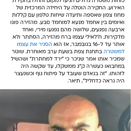
כוחות משטרה גדולים הגיעו למקום והחלו בחקירת
האירוע. החקירה הוטלה על היחידה המרכזית של
מחוז צפון שאספה ותיעדה שיחות טלפון עם קללות
ואיומים בין אחמד מנעא למוחמד סבע. מהזירה פונו
ארבעה נפגעים, שלושה מהם נפגעו מירי, ואחד
מדקירות. ח'לאילי עצמו ברח מהזירה, הסתתר ולא
אותר עד ל-16 בנובמבר, אז הוא
הסגיר את עצמו
למשטרה
בתחנת צפת בשעת ערב מאוחרת. שוטר
שמכיר אותו אמר שניכר כי "ירד למחתרת" ושהשיל
במחבואו כעשרה ק"ג ממשקלו, עד שקשה היה
לזהותו. "זה בנאדם שעובד על פיתוח גוף וכשנעצר
היה נראה כדחליל", תיאר.