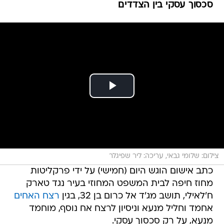
סכסוך עסקי בין הצדדים
צילום: שלומי גבאי, עריכה: ליר שפיגלר
כתב אישום הוגש היום (חמישי) על ידי פרקליטות
מחוז חיפה לבית המשפט המחוזי בעיר נגד טארק
ח'לאילי, תושב מג'ד אל כרום בן 32, בגין
רצח האחים
אחמד וחליל מנעא וניסיון לרצח אח נוסף, מוחמד
מנעא, על רק סכסוך עסקי.