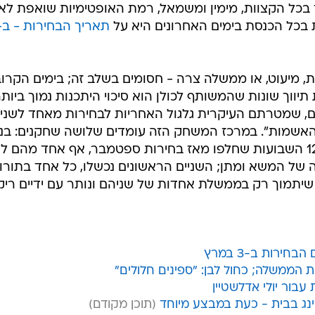
ך בכל הקצוות, מימין ומשמאל, רמת האופטימיות שואפת לא
בכל הכנסת בימים האחרונים היא על
 מיעוט, או ממשלה צרה - חסומים בשלב זה; בימים הקרוב
 תיווך שונות שהמשותף לכולן הוא סיכוי היתכנות נמוך ביותר
לולים, שמטרתם העיקרית גלגול האחריות לבחירות מאחד לשני
אשמות". במרכז המשחק הזה עומדים שלושה שחקנים: בני
נתניהו, בני גנץ, ואביגדור ליברמן. ב-12 השבועות שחלפו מאז בחירות ספטמבר, אף אחד מהם 
ל המשא ומתן; השניים הראשונים נכשלו, כל אחד בתורו,
תמוך רק בממשלת אחדות של שניהם ונותר עם ידיים ריקו
ירות ב-3 במרץ
ת הממשלה; כחול לבן: "ספינים חלולים"
'ינג בבית - כעת במבצע מיוחד