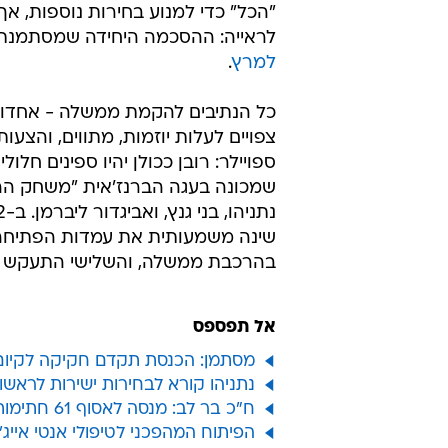
"הכל" כדי למנוע בחירות נוספות, א
לראייה: ההסכמה היחידה שמסתמנת 
למרץ
.
כל הנתיבים להקמת ממשלה - אחדות,
צפויים לעלות יוזמות, מתווים, והצעות
ספויילר: רובן ככולן יהיו ספינים ח
שמכונה בעגה הברנז'אית "משחק הה
שינה משמעותית את עמדות הפתיחה ש
בהרכבת ממשלה, והשלישי התעקש שי
אל תפספס
מסתמן: הכנסת תקדם חקיקה לקיום הבח
נתניהו קורא לבחירות ישירות לראשו
ח"כ בר לב: מנסה לאסוף 61 חתימות עבור יולי אדלשטיין
הפיתוח המהפכני לטיפולי אנטי אייג