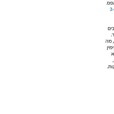
פס.
תאריך הבחירות - ב-3
ים
.
, מה
מין
לא
ת.