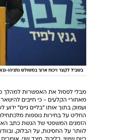
בשביל לקצר ויכוח ארוך במשולש נתניהו-גנץ-
מבלי לפסול את האפשרות למהלך מ
מאחורי הקלעים - כי חייבים להישאר 
ועמוק בתוך אותו "בליים גיים" ידוע 
החליט על בחירות נוספות מלכתחילה
הזמנים המשפטי של הגשת כתב האיש
לוותר על החסינות, על הבלוק, ובווד
ביום שישי. בליכוד, מצד שני, אומרי