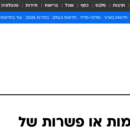
תרבות
סלבס
כסף
אוכל
בריאות
תיירות
טכנולוגיה
חדשות בארץ
פוליטי-מדיני
חדשות בעולם
בחירות 2026
עוד בחדשות
אירועים בארץ
פוליטיקה וממשל
המזרח התיכון
דעות ופרשנויו
חדשות פלילים ומשפט
יחסי חוץ
אירופה
סרי ושלזינגר
חינוך
אמריקה
פרויקטים מיוח
ישראלים בחו"ל
אסיה והפסיפיק
אסור לפספס
בריאות
אפריקה
מדע וסביבה
חברה ורווחה
הנחיות פיקוד 
ארכיון מדורים
זמני כניסת ש
לוח חופשות וח
לוח שנה
חדשות יהדות
ת או פשרות של
חדשות המשפ