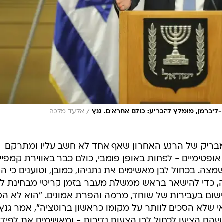
/
ליברמן, מומלץ להכריע: כולם אחראים. גנץ
אלעד מלכה
בריק של הרגע האחרון שאף אחד לא חשב עליו ומתרקם
אופטימיים - לפחות באופן פומבי, כולם כבר באווירת קמפיין
לשמצה. בכחול לבן מאשימים את נתניהו, כמובן, וטוענים כי הו
, כדי להישאר בראש ממשלת מעבר בזמן קריטי מבחינת לו
ום בעבירות של שוחד, מרמה והפרת אמונים. "הוא לא הס
אי שלא הסכים לוותר על מקומו כראשון ברוטציה", אמר גנץ
ם שהם הציעו לכחול לבן הצעות נדיבות - ומאשימים את לפיד 