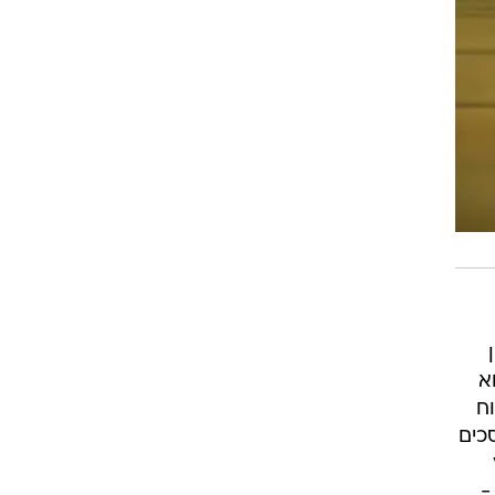
א
ח
כים
-