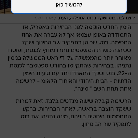
/
ירוצו לבד. בנט ושקד בכנס המפלגה, הערב
אתר רשמי
הימין החדש הוקמה לפני הבחירות באפריל, אז
התמודדה באופן עצמאי אך לא עברה את אחוז
החסימה. בנט, שכיהן בתפקיד שר החינוך ושקד
שכיהנה כשרת המשפטים נותרו מחוץ לכנסת, ופוטרו
מאוחר יותר מהממשלה על ידי ראש הממשלה בנימין
נתניהו. בבחירות שהתקיימו בחודש ספטמבר לכנסת
ה-22, בנט ושקד התאחדו יחד עם סיעות הימין
הדתיות - הבית היהודי והאיחוד הלאומ - לרשימה
אחת תחת השם "ימינה".
הרשימה קיבלה שישה מנדטים בלבד, זאת למרות
ששקד הוצבה בראשה. לאחר הבחירות, ברקע
התחממות היחסים ביניהם, מינה נתניהו את בנט
לתפקיד שר הביטחון.