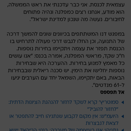
עצמאית לכנסת. אני כבר עדכנתי את ראש הממשלה,
הוא מודע, אנחנו רצים כמפלגה ונהיה פתוחים
לחיבורים. נעשה מה שנכון למדינת ישראל".
במפגש דנו המשתתפים בכיוונים שונים להמשך דרכה
של התנועה, וכן החלו לגבש דרכי פעולה לתרחיש בו
הכנסת תפזר את עצמה ויתקיימו בחירות נוספות.
ח"כ שקד, מראשי המפלגה, אמרה בכנס: "אנו עושים
כל מאמץ למנוע בחירות. ההערכה היא שבחירות
נוספות יחלישו את הימין. יש סכנה ריאלית שבבחירות
הבאות, באם יתקיימו, השמאל יחד עם הערבים יגיעו
ל-61 מנדטים".
אל תפספס
סמוטריץ' קרא לשקד לחזור להנהגת הציונות הדתית:
"לחזור להוביל"
היועמ"ש: אין מקום לקבוע שנתניהו חייב להתפטר או
לצאת לנבצרות
נתניהו: אנו בעיצומה של מערכה; בנט: הג'יהאד יישא