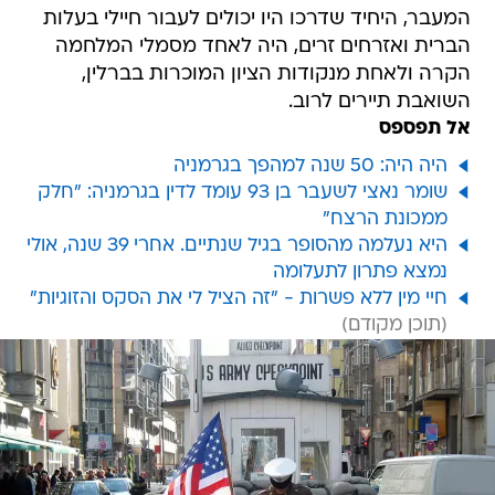
המעבר, היחיד שדרכו היו יכולים לעבור חיילי בעלות
הברית ואזרחים זרים, היה לאחד מסמלי המלחמה
הקרה ולאחת מנקודות הציון המוכרות בברלין,
השואבת תיירים לרוב.
אל תפספס
היה היה: 50 שנה למהפך בגרמניה
שומר נאצי לשעבר בן 93 עומד לדין בגרמניה: "חלק
ממכונת הרצח"
היא נעלמה מהסופר בגיל שנתיים. אחרי 39 שנה, אולי
נמצא פתרון לתעלומה
חיי מין ללא פשרות - "זה הציל לי את הסקס והזוגיות"