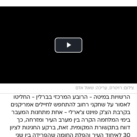
צילום: רויטרס, עריכה: שאול אדם
הרשויות במיטה - הרובע המרכזי בברלין - החליטו
לאסור על שחקני רחוב להתחפש לחיילים אמריקנים
בקרבת הצ'ק פוינט צ'ארלי - אחת מתחנות המעבר
בימי המלחמה הקרה בין מערב העיר ומזרחה, כך
דווח בתקשורת המקומית. זאת, ברקע החגיגות לציון
30 לאיחוד העיר והפלת החומה שהפרידה בין שני