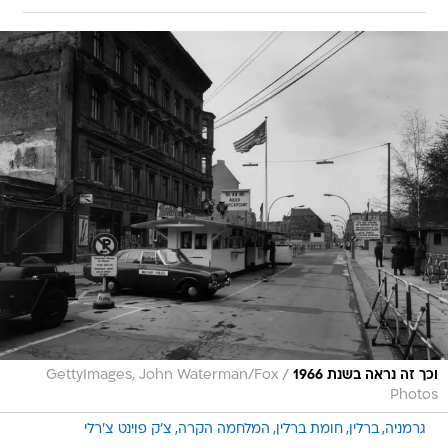
/
וכך זה נראה בשנת 1966
GettyImages, John Waterman/Fox
Photos
גרמניה
ברלין
חומת ברלין
המלחמה הקרה
צ'ק פוינט צ'רלי