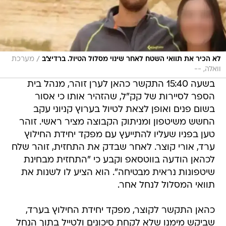
/
לא הכיר את תוואי השטח לאחר שינוי מסלול הטיול. ברדיצ'ב
מערכת
וואלה, --
בשעה 15:40 התקשר כהאן לערן זוהר, מנהל בית
הספר לסיירות של קק"ל, שהזהיר אותו כי אסור
בשום פנים ואופן לצאת לטיול בערוץ קניוני עקב
החשש משיטפון ומניתוק הקבוצה מציר ראשי. זוהר
טען בפניו שעליו להתייעץ עם מפקד יחידת החילוץ
ערד, אורי קוצר. לאחר שבדק את התחזית, זוהר שלח
לכהאן הודעה בווטסאפ וקבע כי "התחזית מבחינת
שיטפונות נראית מבטיחה". הוא הציע לו לשנות את
תוואי המסלול לנחל אחר.
כהאן התקשר לקוצר, מפקד יחידת החילוץ בערד,
שביקש מימנו שלא לקחת סיכונים ולטייל בתוך הנחל