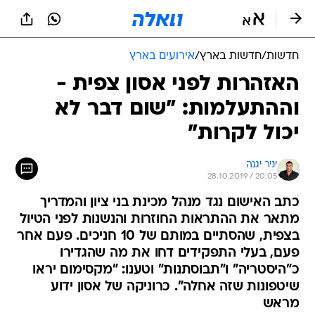
חדשות
/
חדשות בארץ
/
אירועים בארץ
האזהרות לפני אסון צפית -
וההתעלמות: "שום דבר לא
יכול לקרות"
יניר יגנה
28.10.2019 / 20:05
כתב האישום נגד מנהל מכינת בני ציון והמדריך
מתאר את ההתראות החוזרות והנשנות לפני הטיול
בצפית, שהסתיים במותם של 10 חניכים. פעם אחר
פעם, בעלי התפקידים דחו את מה שהגדירו
כ"היסטריה" ו"תבוסתנות" וטענו: "מקסימום יראו
שיטפונות שזה אחלה". כרוניקה של אסון ידוע
מראש