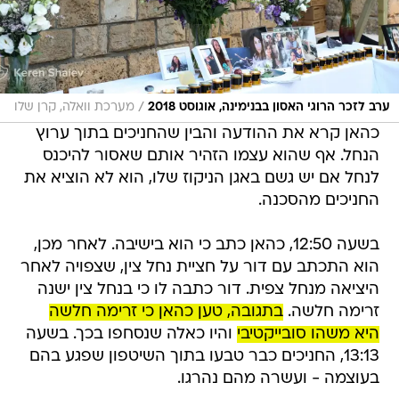
/
ערב לזכר הרוגי האסון בבנימינה, אוגוסט 2018
מערכת וואלה, קרן שלו
כהאן קרא את ההודעה והבין שהחניכים בתוך ערוץ
הנחל. אף שהוא עצמו הזהיר אותם שאסור להיכנס
לנחל אם יש גשם באגן הניקוז שלו, הוא לא הוציא את
החניכים מהסכנה.
בשעה 12:50, כהאן כתב כי הוא בישיבה. לאחר מכן,
הוא התכתב עם דור על חציית נחל צין, שצפויה לאחר
היציאה מנחל צפית. דור כתבה לו כי בנחל צין ישנה
זרימה חלשה.
בתגובה, טען כהאן כי זרימה חלשה
היא משהו סובייקטיבי
והיו כאלה שנסחפו בכך. בשעה
13:13, החניכים כבר טבעו בתוך השיטפון שפגע בהם
בעוצמה - ועשרה מהם נהרגו.