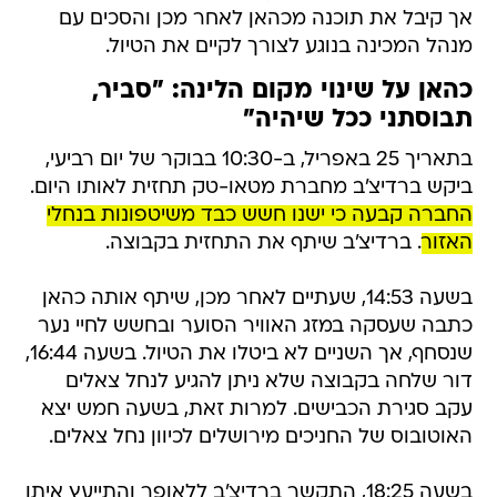
אך קיבל את תוכנה מכהאן לאחר מכן והסכים עם
מנהל המכינה בנוגע לצורך לקיים את הטיול.
כהאן על שינוי מקום הלינה: "סביר,
תבוסתני ככל שיהיה"
בתאריך 25 באפריל, ב-10:30 בבוקר של יום רביעי,
ביקש ברדיצ'ב מחברת מטאו-טק תחזית לאותו היום.
החברה קבעה כי ישנו חשש כבד משיטפונות בנחלי
האזור
. ברדיצ'ב שיתף את התחזית בקבוצה.
בשעה 14:53, שעתיים לאחר מכן, שיתף אותה כהאן
כתבה שעסקה במזג האוויר הסוער ובחשש לחיי נער
שנסחף, אך השניים לא ביטלו את הטיול. בשעה 16:44,
דור שלחה בקבוצה שלא ניתן להגיע לנחל צאלים
עקב סגירת הכבישים. למרות זאת, בשעה חמש יצא
האוטובוס של החניכים מירושלים לכיוון נחל צאלים.
בשעה 18:25, התקשר ברדיצ'ב ללאופר והתייעץ איתו