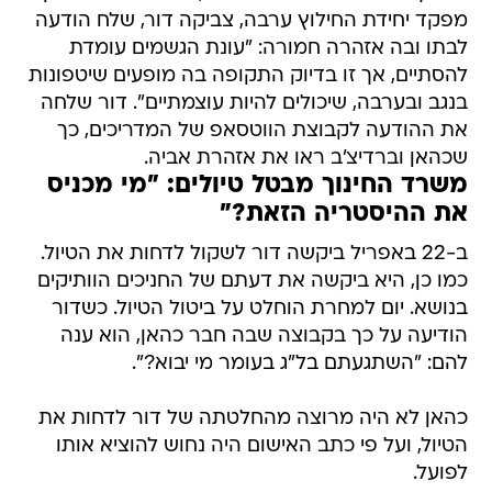
מפקד יחידת החילוץ ערבה, צביקה דור, שלח הודעה
לבתו ובה אזהרה חמורה: "עונת הגשמים עומדת
להסתיים, אך זו בדיוק התקופה בה מופעים שיטפונות
בנגב ובערבה, שיכולים להיות עוצמתיים". דור שלחה
את ההודעה לקבוצת הווטסאפ של המדריכים, כך
שכהאן וברדיצ'ב ראו את אזהרת אביה.
משרד החינוך מבטל טיולים: "מי מכניס
את ההיסטריה הזאת?"
ב-22 באפריל ביקשה דור לשקול לדחות את הטיול.
כמו כן, היא ביקשה את דעתם של החניכים הוותיקים
בנושא. יום למחרת הוחלט על ביטול הטיול. כשדור
הודיעה על כך בקבוצה שבה חבר כהאן, הוא ענה
להם: "השתגעתם בל"ג בעומר מי יבוא?".
כהאן לא היה מרוצה מהחלטתה של דור לדחות את
הטיול, ועל פי כתב האישום היה נחוש להוציא אותו
לפועל.