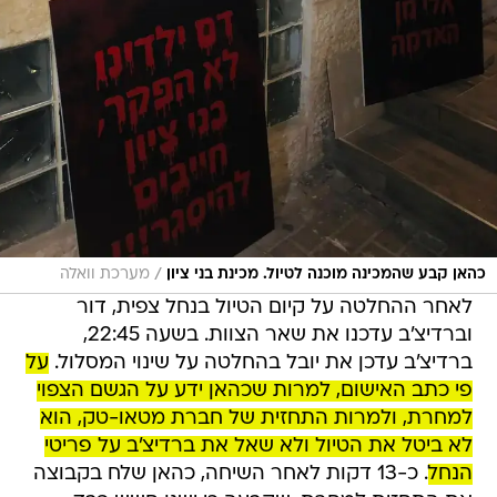
/
כהאן קבע שהמכינה מוכנה לטיול. מכינת בני ציון
מערכת וואלה
לאחר ההחלטה על קיום הטיול בנחל צפית, דור
וברדיצ'ב עדכנו את שאר הצוות. בשעה 22:45,
ברדיצ'ב עדכן את יובל בהחלטה על שינוי המסלול.
על
פי כתב האישום, למרות שכהאן ידע על הגשם הצפוי
למחרת, ולמרות התחזית של חברת מטאו-טק, הוא
לא ביטל את הטיול ולא שאל את ברדיצ'ב על פריטי
הנחל
. כ-13 דקות לאחר השיחה, כהאן שלח בקבוצה