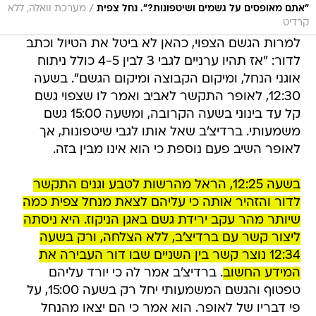
/
"אתם מאופסים על גשמים ושיטפונות?". נחל צפית
מערכת וואלה, ללא
קרדיט
למרות הגשם הצפוי, כהאן לא ביטל את הטיול וכתב
לדור: "אז תהיו ערניים לגבי 3 לבין 4-5 כולל ניתוח
אוגני הנחל, ומיקום הקבוצה ומיקום הגשם". בשעה
12:30, לאופר התקשר לאביב ואמר לו שצפוי גשם
קל עד בינוני בשעה הקרובה, ומשעה 15:00 גשם
משמעותי. ברדיצ'ב שאל אותו לגבי שיטפונות, אך
לאופר השיב פעם נוספת כי הוא אינו מבין בזה.
בשעה 12:25, הראל מהרשות לטבע וגנים התקשר
לדור והזהיר אותה כי עליהם לצאת מנחל צפית כמה
שיותר מהר עקב ירידת גשם באגן הניקוז. היא ניסתה
ליצור קשר עם ברדיצ'ב, ללא הצלחה, ורק בשעה
12:34 נוצר קשר בין השניים שבו דור העבירה את
המידע החשוב
. ברדיצ'ב אמר לה כי יורד עליהם
טפטוף והגשם המשמעותי יחל רק בשעה 15:00, על
פי דבריו של לאופר. הוא אמר כי הם יצאו מהנחל