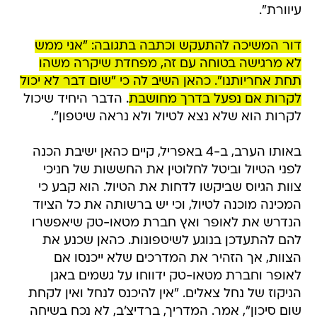
עיוורת".
דור המשיכה להתעקש וכתבה בתגובה: "אני ממש
לא מרגישה בטוחה עם זה, מפחדת שיקרה משהו
תחת אחריותנו". כהאן השיב לה כי "שום דבר לא יכול
לקרות אם נפעל בדרך מחושבת
. הדבר היחיד שיכול
לקרות הוא שלא נצא לטיול ולא נראה שיטפון".
באותו הערב, ב-4 באפריל, קיים כהאן ישיבת הכנה
לפני הטיול וביטל לחלוטין את החששות של חניכי
צוות הגיוס שביקשו לדחות את הטיול. הוא קבע כי
המכינה מוכנה לטיול, וכי יש ברשותה את כל הציוד
הנדרש את לאופר ואץ חברת מטאו-טק שיאפשרו
להם להתעדכן בנוגע לשיטפונות. כהאן שכנע את
הצוות, אך הזהיר את המדרכים שלא ייכנסו אם
לאופר וחברת מטאו-טק ידווחו על גשמים באגן
הניקוז של נחל צאלים. "אין להיכנס לנחל ואין לקחת
שום סיכון", אמר. המדריך, ברדיצ'ב, לא נכח בשיחה