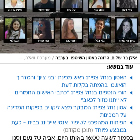
/
אילן בר שלום, הרוגה באסון השיטפון בערבה
מערכת וואלה, --
עוד בנושא:
האסון בנחל צפית: ראש מכינת "בני ציון" והמדריך
הואשמו בהמתה בקלות דעת
הורי הנספים בנחל צפית: "כתבי האישום החמורים
לא ייתנו מזור לכאב"
אסון נחל צפית: המבקר מצא ליקויים בפיקוח המדינה
על המכינות
הפיתוח המהפכני לטיפולי אנטי אייג'ינג בבית - כעת
במבצע מיוחד
בסמוך לשעה 16:00 באותו היום, אביה של נעם וסגן