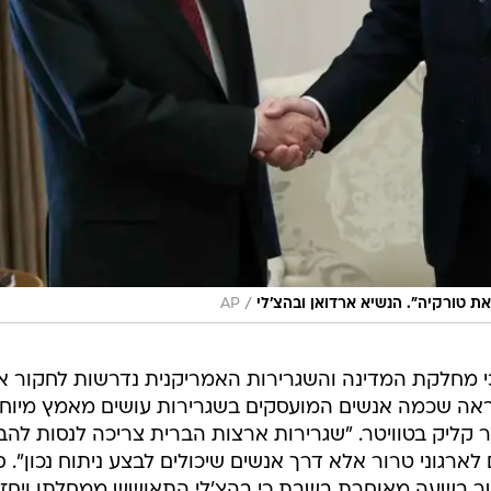
/
ת טורקיה". הנשיא ארדואן ובהצ'לי
AP
, דובר מפלגת AK, אמר כי מחלקת המדינה והשגרירות האמריקנית נדרשות לחקור 
מראה שכמה אנשים המועסקים בשגרירות עושים מאמץ מיוח
ר קליק בטוויטר. "שגרירות ארצות הברית צריכה לנסות להבי
ארגוני טרור אלא דרך אנשים שיכולים לבצע ניתוח נכון". 
 ה- MHP, אמר בטוויטר בשעה מאוחרת בשבת כי בהצ'לי התאושש ממחלתו ויחז