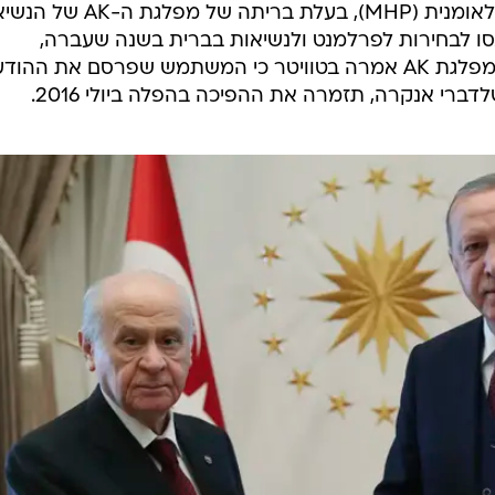
בהצ'לי הוא מנהיג מפלגת התנועה הלאומנית (MHP), בעלת בריתה של מפלגת ה-AK של
נסו לבחירות לפרלמנט ולנשיאות בברית בשנה שעברה,
שאיפשרו להשיג רוב בפרלמנט יחד. מפלגת AK אמרה בטוויטר כי המשתמש שפרסם את ההו
ברי אנקרה, תזמרה את ההפיכה בהפלה ביולי 2016.