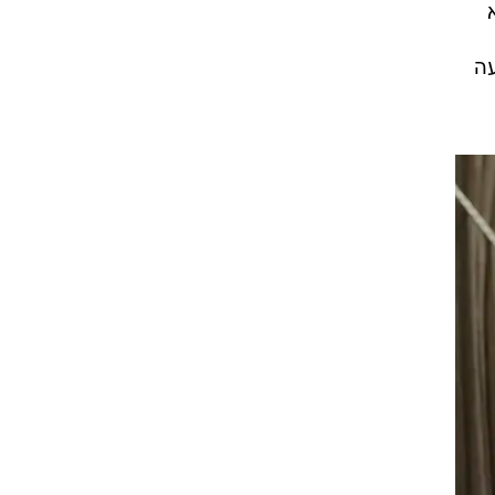
 הנשיא
דעה