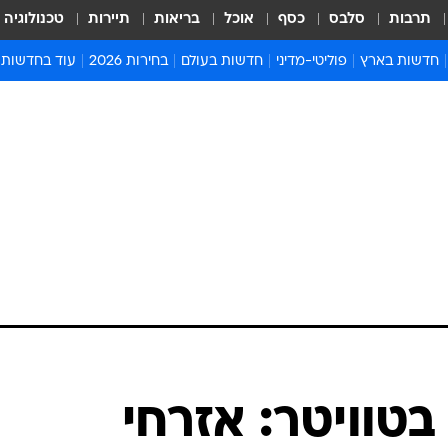
תרבות
סלבס
כסף
אוכל
בריאות
תיירות
טכנולוגיה
חדשות בארץ
פוליטי-מדיני
חדשות בעולם
בחירות 2026
עוד בחדשות
אירועים בארץ
פוליטיקה וממשל
המזרח התיכון
דעות ופרשנויו
חדשות פלילים ומשפט
יחסי חוץ
אירופה
סרי ושלזינגר
חינוך
אמריקה
פרויקטים מיוח
ישראלים בחו"ל
אסיה והפסיפיק
אסור לפספס
בריאות
אפריקה
מדע וסביבה
חברה ורווחה
הנחיות פיקוד 
ארכיון מדורים
זמני כניסת ש
לוח חופשות וח
לוח שנה
חדשות יהדות
בטוויטר: אזרחי
חדשות המשפ