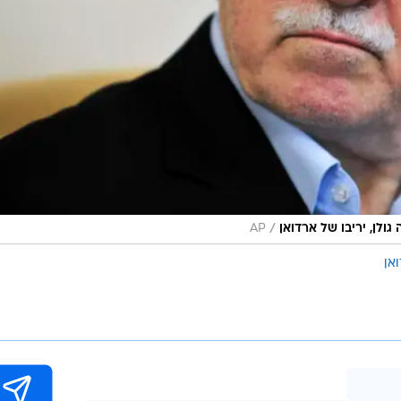
/
לן, יריבו של ארדואן
AP
ואן