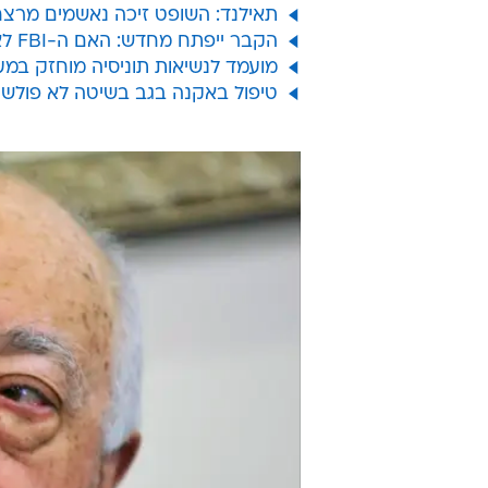
תאילנד: השופט זיכה נאשמים מרצח 
הקבר ייפתח מחדש: האם ה-FBI לא באמת חיסל את "אויב הציבור מספר 1"?
מועמד לנשיאות תוניסיה מוחזק במע
טיפול באקנה בגב בשיטה לא פולשנית