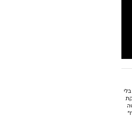
בלי
קת
ה
"