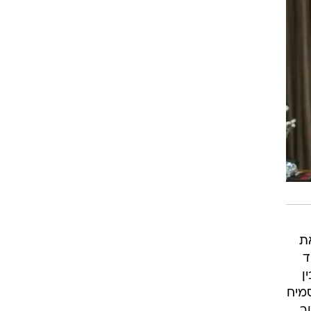
את
ד
ן
סמיח
ור