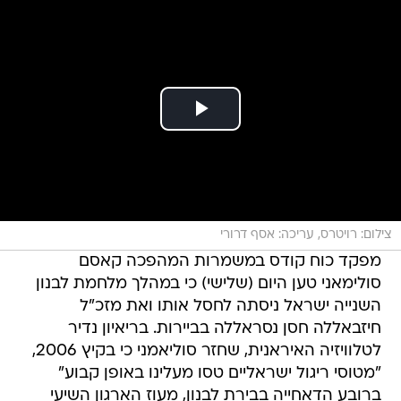
צילום: רויטרס, עריכה: אסף דרורי
מפקד כוח קודס במשמרות המהפכה קאסם
סולימאני טען היום (שלישי) כי במהלך מלחמת לבנון
השנייה ישראל ניסתה לחסל אותו ואת מזכ"ל
חיזבאללה חסן נסראללה בביירות. בריאיון נדיר
לטלוויזיה האיראנית, שחזר סוליאמני כי בקיץ 2006,
"מטוסי ריגול ישראליים טסו מעלינו באופן קבוע"
ברובע הדאחייה בבירת לבנון, מעוז הארגון השיעי