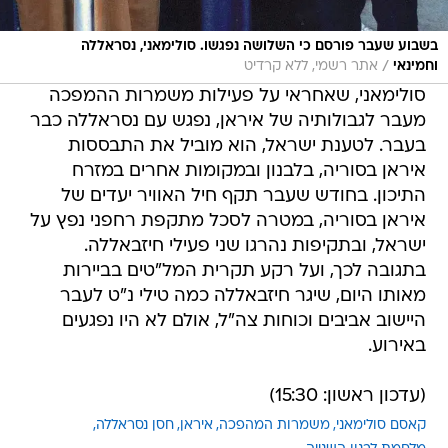
בשבוע שעבר פורסם כי השלושה נפגשו. סולימאני, נסראללה
/
וחמינאי
אתר רשמי, ללא קרדיט
סולימאני, שאחראי על פעילות משמרות ההמפכה
מעבר לגבולותיה של איראן, נפגש עם נסראללה כבר
בעבר. לטענת ישראל, הוא מוביל את התבססות
איראן בסוריה, בלבנון ובמקומות אחרים במזרח
התיכון. בחודש שעבר תקף חיל האוויר יעדים של
איראן בסוריה, במטרה לסכל מתקפת רחפני נפץ על
ישראל, ובתקיפות נהרגו שני פעילי חיזבאללה.
בתגובה לכך, ועל רקע תקרית המל"טים בביירות
מאותו היום, שיגר חיזבאללה כמה טילי נ"ט לעבר
היישוב אביבים וכוחות צה"ל, אולם לא היו נפגעים
באירוע.
(עדכון ראשון: 15:30)
קאסם סולימאני
משמרות המהפכה
איראן
חסן נסראללה