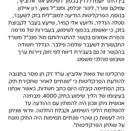
בין היתר יועמדו לדין בכפוך לשימוע אור אלוביץ',
עמיקם שורר, לינור יוכלמן, ומנכ"ל yes, רון איילון.
בנוסף, הפרקליטות הודיעה למנכ"לית בזק לשעבר,
סטלה הנדלר, וליועץ אלי קמיר, שייעץ בעבר לקבוצת
בזק, כי יואשמו, בכפוף לשימוע, בעבירות של מרמה
והפרת אמונים בקשר להתנהלותם מול מנכ"ל משרד
התקשורת לשעבר שלמה פילבר. הנדלר חשודה
בהקשר זה גם בעבירת דיווח לפי חוק ניירות ערך
ושיבוש מהלכי משפט.
פרקליטו של שאול אלוביץ, עו"ד ז'ק חן מסר בתגובה
להודעת הפרקליטות כי "שנתיים לאחר שחקירת תיק
בזק הסתיימה קיבלנו היום כתב חשדות, כאשר אנחנו
בעיצומו של הליך שימוע בתיק 4000. מבחינה
אנושית ניתן ונכון היה להמתין עם ההודעה עד
להשלמת הליכי השימוע, וקבלת החלטה. וודאי שניתן
היה לעשות כן שהרי שנתיים תמימות היה התיק מונח
על שולחן הפרקליטות".