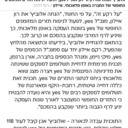
אלוביץ' הנחה את רון איילון, מנכ"ל yes, לפעול לניפוח תזרים המזומנים
/
החופשי של החברה באופן מלאכותי. איילון
רפי דלויה
"על רקע זה", על פי החשד, "הנחה אלוביץ' את רון
איילון, מנכ"ל yes, לפעול לניפוח תזרים המזומנים
החופשי של yes בשנות העסקה באופן מלאכותי, כך
שיגיע לרף המרבי שנקבע בהסכם או קרוב לכך.
בהתאם להנחיית אלוביץ', בידיעתו וכתוצאה מהלחץ
שהפעיל, רקם איילון יחד עם סמנכ"ל הכספים של
yes, מיקי ניימן, ומנהל הכספים בחברה, אורן ברגמן,
תכנית מרמתית לדחיית תשלומים לספקים ששינתה
את מדיניותה הפיננסית של yes ויצרה מצג שווא
מלאכותי ביחס לנתוני התזרים של yes. תכנית זאת
כללה דחייה שיטתית, רחבת-היקף ומאורגנת של
תשלומים לספקים רבים של yes והיא נועדה להבטיח
כי התזרים החופשי המצטבר לאורך שנות העסקה
יגיע לרף הגבוה ביותר שנקבע בהסכם".
התוכנית עבדה לכאורה - ואלוביץ' אכן קיבל לעוד 118