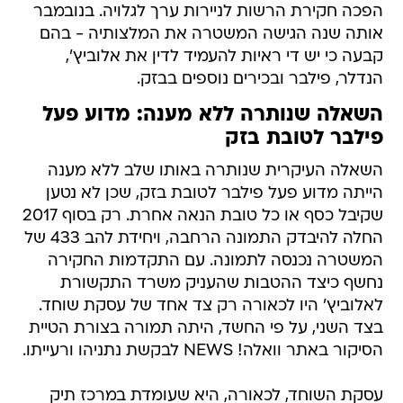
הפכה חקירת הרשות לניירות ערך לגלויה. בנובמבר
אותה שנה הגישה המשטרה את המלצותיה - בהם
קבעה כי יש די ראיות להעמיד לדין את אלוביץ',
הנדלר, פילבר ובכירים נוספים בבזק.
השאלה שנותרה ללא מענה: מדוע פעל
פילבר לטובת בזק
השאלה העיקרית שנותרה באותו שלב ללא מענה
הייתה מדוע פעל פילבר לטובת בזק, שכן לא נטען
שקיבל כסף או כל טובת הנאה אחרת. רק בסוף 2017
החלה להיבדק התמונה הרחבה, ויחידת להב 433 של
המשטרה נכנסה לתמונה. עם התקדמות החקירה
נחשף כיצד ההטבות שהעניק משרד התקשורת
לאלוביץ' היו לכאורה רק צד אחד של עסקת שוחד.
בצד השני, על פי החשד, היתה תמורה בצורת הטיית
הסיקור באתר וואלה! NEWS לבקשת נתניהו ורעייתו.
עסקת השוחד, לכאורה, היא שעומדת במרכז תיק