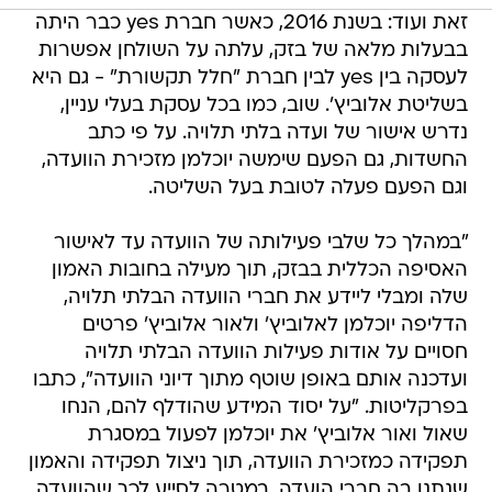
זאת ועוד: בשנת 2016, כאשר חברת yes כבר היתה
בבעלות מלאה של בזק, עלתה על השולחן אפשרות
לעסקה בין yes לבין חברת "חלל תקשורת" - גם היא
בשליטת אלוביץ'. שוב, כמו בכל עסקת בעלי עניין,
נדרש אישור של ועדה בלתי תלויה. על פי כתב
החשדות, גם הפעם שימשה יוכלמן מזכירת הוועדה,
וגם הפעם פעלה לטובת בעל השליטה.
"במהלך כל שלבי פעילותה של הוועדה עד לאישור
האסיפה הכללית בבזק, תוך מעילה בחובות האמון
שלה ומבלי ליידע את חברי הוועדה הבלתי תלויה,
הדליפה יוכלמן לאלוביץ' ולאור אלוביץ' פרטים
חסויים על אודות פעילות הוועדה הבלתי תלויה
ועדכנה אותם באופן שוטף מתוך דיוני הוועדה", כתבו
בפרקליטות. "על יסוד המידע שהודלף להם, הנחו
שאול ואור אלוביץ' את יוכלמן לפעול במסגרת
תפקידה כמזכירת הוועדה, תוך ניצול תפקידה והאמון
שנתנו בה חברי הועדה, במטרה לסייע לכך שהוועדה