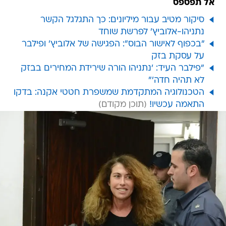
אל תפספס
סיקור מטיב עבור מיליונים: כך התגלגל הקשר
נתניהו-אלוביץ' לפרשת שוחד
"בכפוף לאישור הבוס": הפגישה של אלוביץ' ופילבר
על עסקת בזק
"פילבר העיד: 'נתניהו הורה שירידת המחירים בבזק
לא תהיה חדה'"
הטכנולוגיה המתקדמת שמשפרת חטטי אקנה: בדקו
התאמה עכשיו!