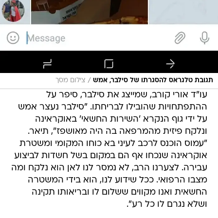
/
תגובת טלגראס להסגרתו של סילבר, אמש
צילום מסך
עו"ד אורי קורב, שמייצג את סילבר, סיפר על
ההתפתחויות שהובילו לבריחתו. "סילבר נעצר אמש
על ידי גוף הנקרא 'השירות החשאי' באוקראינה
ונלקח פיזית מהמרפאה בה היה מאושפז", תיאר.
"עמוס הוכנס לרכב לעיני בא כוחו המקומי ומשטרת
אוקראינה שנכחו אף הם במקום בשל חשדות לביצוע
עבירה. לצערנו הרב, לא נמסר לנו לאן הוא נלקח ומה
מצבו הרפואי. ככל שידוע לנו, הוא בידי המשטרה
החשאית ואנו מקווים ששלום לו ובריאותו תקינה
ושלא נגרם לו כל רע".