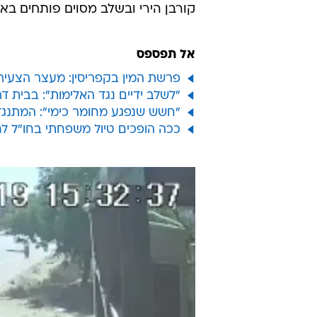
קורבן הירי ובשלב מסוים פותחים בא
אל תפספס
פרשת המין בקפריסין: מעצר הצעיר
"לשלב ידיים נגד האלימות": בבית 
"חשש שנפגע מחומר כימי": המתנגד 
ככה הופכים טיול משפחתי בחו"ל ל