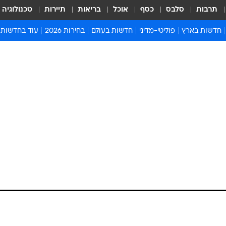
תרבות
סלבס
כסף
אוכל
בריאות
תיירות
טכנולוגיה
חדשות בארץ
פוליטי-מדיני
חדשות בעולם
בחירות 2026
עוד בחדשות
אירועים בארץ
פוליטיקה וממשל
המזרח התיכון
דעות ופרשנויו
חדשות פלילים ומשפט
יחסי חוץ
אירופה
סרי ושלזינגר
חינוך
אמריקה
פרויקטים מיוח
ישראלים בחו"ל
אסיה והפסיפיק
אסור לפספס
בריאות
אפריקה
מדע וסביבה
חברה ורווחה
הנחיות פיקוד 
ארכיון מדורים
זמני כניסת ש
לוח חופשות וח
לוח שנה
חדשות יהדות
חדשות המשפ