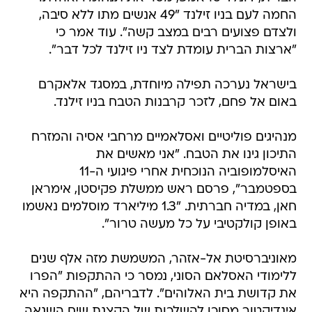
החמה לעם בניו זילנד "49 אנשים מתו ללא סיבה,
ולצדם פצועים רבים במצב קשה". עוד אמר כי
"ארצות הברית עומדת לצד ניו זילנד לכל דבר".
בישראל נערכה תפילה מיוחדת, במסגד אלאקרם
באום אל פחם, לזכר קרבנות הטבח בניו זילנד.
מנהיגים פוליטיים ואסלאמיים מרחבי אסיה והמזרח
התיכון גינו את הטבח. "אני מאשים את
האיסלמופוביה הנוכחית אחרי פיגועי ה-11
בספטמבר", פרסם ראש ממשלת פקיסטן, אימראן
חאן, במדיה חברתית. "1.3 מיליארד מוסלמים נאשמו
באופן קולקטיבי על כל מעשה טרור".
מאוניברסיטת אל-אזהר, המשמשת מזה אלף שנים
ללימודי האסלאם הסוני, נמסר כי ההתקפות "הפרו
את קדושת בית האלוהים". לדבריהם, "ההתקפה היא
אינדיקטור מסוכן להשלכות של הקצנת שיח השנאה,