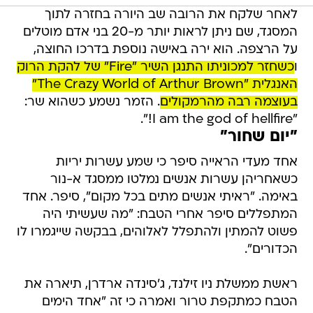
לאחר שלקח את הרובה שב היורה בחזרה לתוך
המסגד, שם ניתן לראות יותר מ-20 בני אדם מוטלים
על הרצפה. הוא ירה באישה נוספת בדרכו החוצה,
ו
כשחזר למכוניתו התנגן השיר "Fire" של להקת הרוק
האנגלית "The Crazy World of Arthur Brown"
בעוצמה רבה מהרמקולים
. הזמר נשמע כשהוא שר:
"I am the god of hellfire!".
"יום שחור"
אחד מעדי הראייה סיפר כי שמע עשרות יריות
כשאחריהן עשרות אנשים נמלטו ממסגד א-נור
באימה. "ראיתי אנשים מתים בכל מקום", סיפר. אחד
המתפללים סיפר אחרי הטבח: "מה שעשיתי היה
פשוט להמתין ולהתפלל לאלוהים, בבקשה שייגמרו לו
הכדורים".
ראשת ממשלת ניו זילנד, ג'סינדה ארדרן, תיארה את
הטבח כמתקפת טרור ואמרה כי זה "אחד הימים