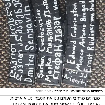
/
מחסניות הנשק ששימשו את היורה
אתר רשמי
מנהיגים מרחבי העולם גינו את הטבח. נשיא ארצות
הברית, דונלד טראמפ, מסר את תנחומיו ואהדתו