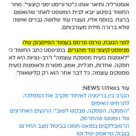
אוסטרליה ותיאר אותו כ"טרוריסט ימני קיצוני". מחר
החשוד בפיגוע יובא לבית המשפט לאחר שהואשם
ברצח. בנוסף אליו, נעצרו עוד שלושה גברים ואישה
שלא ברורה מידת מעורבותם.
לפני הטבח, טרנט פרסם בעמוד הפייסבוק שלו
מניפסט קיצוני נגד מהגרים
. במניפסט כתב החשוד כי
"לאומנות גזעית מספקת עוצמה" ו"רב-גוניות היא לא
חוזקה. אחדות, תכלית, אמון, מסורת ולאומנות גזעית
מספקים עוצמה. כל דבר אחר הוא רק קלישאות".
עוד בוואלה! NEWS:
הקרב בין בריטניה לאיחוד מקרב את הממלכה
לתרחיש האימים
"הפסקה, הפסקה, מבקש לשוב": הרגעים האחרונים
של המטוס שהתרסק
הרפובליקנים בסנאט תמכו בביטול מצב החירום
בגבול, טראמפ יטיל וטו