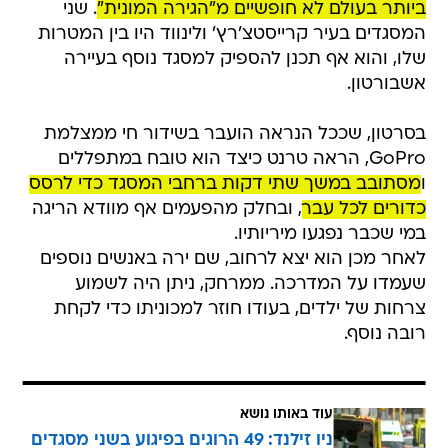
ביותר בעולם לא חופשיים מ"הגירה המונית"
. שני
המסגדים בעיר קרייסטצ'רץ' ולינווד היו בין המטרות
שלו, והוא אף תכנן להספיק למסגד נוסף בעיירה
אשבורטון.
בסרטון, שככל הנראה הועבר בשידור חי ממצלמת
GoPro, הראה טרנט כיצד הוא טובח במתפללים
ו
מסתובב במשך שתי דקות ברחבי המסגד כדי לרסס
כדורים לכל עבר
, ובחלק מהפעמים אף מוודא הריגה
במי שכבר נפגעו מיריותיו.
לאחר מכן הוא יצא לרחוב, שם ירה באנשים נוספים
שעמדו על המדרכה. ממרחק, ניתן היה לשמוע
צרחות של ילדים, בעודו חוזר למכוניתו כדי לקחת
רובה נוסף.
עוד באותו נושא
ניו זילנד: 49 הרוגים בפיגוע בשני מסגדים