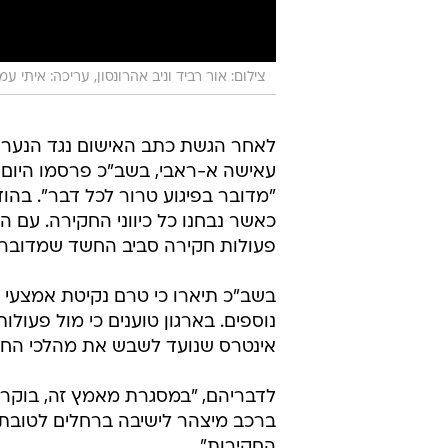
צילום: אור רביד וניב אהרונסון, עריכה: איתי ע
לאחר הגשת כתב האישום נגד הנער צ'
עאישה א-ראבי, בשב"כ פרסמו היום
"מדובר בפיגוע טרור לכל דבר". בהו
כאשר נבחנו כל כיווני החקירה. עם ה