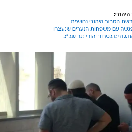
יגוע שמבצעיו יצאו מישיבת 'פרי הארץ' ברחלים".
עצר וחקירה קיימו החוקרים שיחות עם ראשי הישיבה וגורמ
ות אלו "התקיים מאמץ יזום ומתמשך של גורמים רבים בעלי
ירה".
מחרת ביצוע הפיגוע, ביום שבת, יצאה קבוצת פעילים קיצונ
נערים הלומדים בישיבה כיצד להיערך ולהתמודד עם
יהודי:
 פרשת הטרור היהודי נחשפת
פגשה עם משפחות הנערים שנעצרו
שודים בטרור יהודי נגד שב"כ