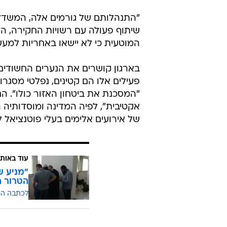
/
בית המשפט המחוזי בלוד, היום
אור רביד
עוד ציינו כי אותם מהלכים נמשכו 
בחשד למעורבות בהריגתה של א-ראב
מצד גורמים בעלי אינטרס להכפיש את 
"התנהלותם של גורמים אלה, המשדלים
שיתוף פעולה עם רשויות החקירה, הי
המוטעית כי לא יישאו באחריות למעש
בארגון קושרים את הנערים החשודים
פעילים אלו הם קטינים, נפלטי מסגר
"המסכנת את ביטחון האזור כולו". ה