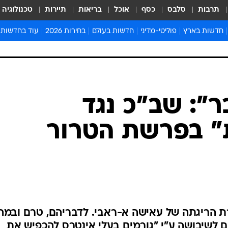
תרבות
סלבס
כסף
אוכל
בריאות
תיירות
טכנולוגיה
חדשות בארץ
פוליטי-מדיני
חדשות בעולם
בחירות 2026
עוד בחדשות
אירועים בארץ
פוליטיקה וממשל
המזרח התיכון
דעות ופרשנויו
חדשות פלילים ומשפט
יחסי חוץ
אירופה
סרי ושלזינגר
חינוך
אמריקה
פרויקטים מיוח
ישראלים בחו"ל
אסיה והפסיפיק
אסור לפספס
בריאות
אפריקה
מדע וסביבה
חברה ורווחה
הנחיות פיקוד 
ארכיון מדורים
זמני כניסת ש
לוח חופשות וח
לוח שנה
חדשות יהדות
ר": שב"כ נגד
חדשות המשפ