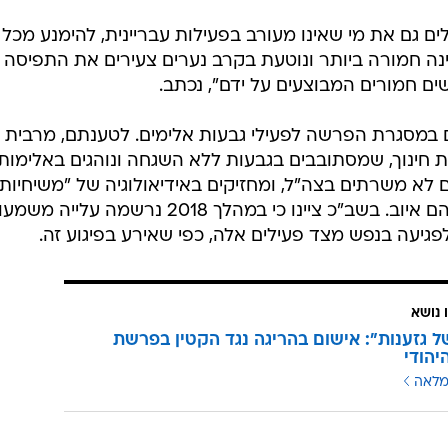
גם במהלך החקירה עצמה, לאחר מעצרם של תלמידי הישיבה
י. "במקביל לפעולות החקירה התקיים מאמץ יזום ומתמש
השב"כ ועובדיו וליצור דה לגיטימציה לפעילותו", תיארו.
 גם את מי שאינו מעורב בפעילות עבריינית, להימנע מכל
נה חמורה ביותר ונוטעת בקרב נערים צעירים את התפיסה
ים חמורים המבוצעים על ידם", נכתב.
 במסגרת הפרשה לפעילי גבעות אלימים. לטענתם, מרבית
ות חינוך, שמסתובבים בגבעות ללא השגחה ונוהגים באלימות
ם לא משרתים בצה"ל, ומחזיקים באידיאולוגיה של "משיחיות
אקטיבית", לפיה המדינה ומוסדותיה הם איוב. בשב"כ ציינו כי במהלך 2018 נרשמה ע