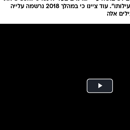
ת" בפרשת הטרור
המייל האדום
 הריגתה של עאישה א-ראבי. לדבריהם, טרם ובמה
 לשיבושה ע"י "גורמים בעלי אינטרס להכפיש את
השב"כ וליצור דה לגיטימציה לפעילותו". עוד ציינו כי במהלך 2018 נרשמה עלייה
לים אלה