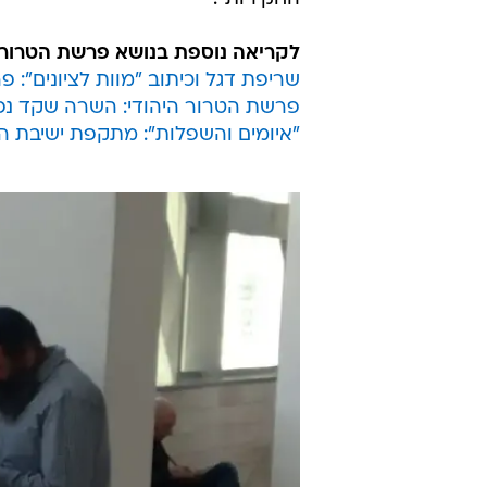
פעולות חקירה סביב החשד שמדובר בפ
בשב"כ תיארו כי טרם נקיטת אמצעי מ
נוספים. בארגון טוענים כי מול פעול
אינטרס שנועד לשבש את מהלכי החק
לדבריהם, "במסגרת מאמץ זה, בוקר ל
ברכב מיצהר לישיבה ברחלים לטובת 
החקירות".
לקריאה נוספת בנושא פרשת הטרור ה
שריפת דגל וכיתוב "מוות לציונים":
פרשת הטרור היהודי: השרה שקד נ
"איומים והשפלות": מתקפת ישיבת הח