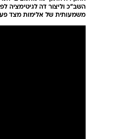
"המניפולציו
היהודי
מאיה הורודניצ'אנו
24.1.2019 / 15:14
בשב"כ פרסמו התייחסות לחקירת
החקירה התקיימו מאמצים יזומים
משמעותית של אלימות מצד פעי