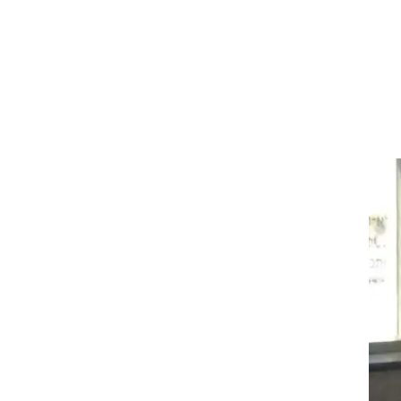
ים
ים