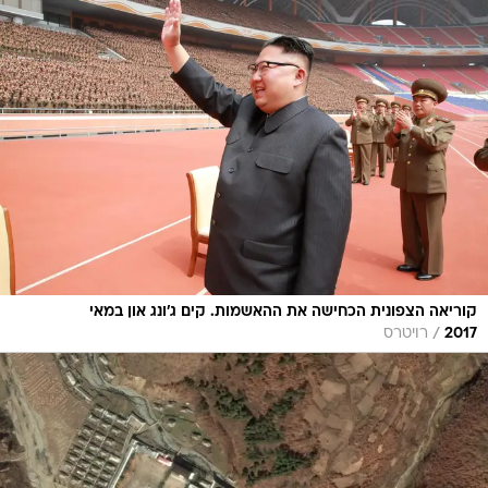
קוריאה הצפונית הכחישה את ההאשמות. קים ג'ונג און במאי
/
2017
רויטרס