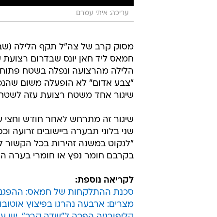
עריכה: איתי עמרם
מסוק קרב של צה"ל תקף הלילה (ש
חמאס ליד חאן יונס שבדרום רצועת 
הלילה מהרצועה ונפלה בשטח פתוח במ
"צבע אדום" לא הופעלה משום שהנפיל
שיגור אחד משטח רצועת עזה לשטח
שיגור זה מתרחש לאחר חודש וחצי של
שני בלוני תבערה ביישובים זרועה ו
"לנקוט במשנה זהירות בכל הקשור לחפ
בקרבם חומר נפץ או חומרי בערה העל
לקריאה נוספת:
סכנת ההתלקחות של חמאס: ההפגנו
מצרים: ארבעה נהרגו בפיצוץ אוטובו
קליפורניה הפכה ל"שדה קרב", יוון עלת