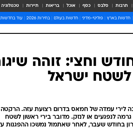
תרבות
סלבס
כסף
אוכל
בריאות
תיירות
טכנולוגיה
חדשות בארץ
פוליטי-מדיני
חדשות בעולם
בחירות 2026
עוד בחדשות
אירועים בארץ
פוליטיקה וממשל
המזרח התיכון
דעות ופרשנויו
חדשות פלילים ומשפט
יחסי חוץ
אירופה
סרי ושלזינגר
חינוך
אמריקה
פרויקטים מיוח
ישראלים בחו"ל
אסיה והפסיפיק
אסור לפספס
ודש וחצי: זוהה שיגור
בריאות
אפריקה
מדע וסביבה
לשטח ישראל
חברה ורווחה
הנחיות פיקוד 
ארכיון מדורים
זמני כניסת ש
לוח חופשות וח
ה לירי עמדה של חמאס בדרום רצועת עזה. הרקטה
לוח שנה
רמה לנפגעים או לנזק. מדובר בירי ראשון לשטח
חדשות יהדות
ן בחודש שעבר, לאחר שאתמול נמשכו ההפגנות על
חדשות המשפ