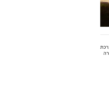
ערכת
רה