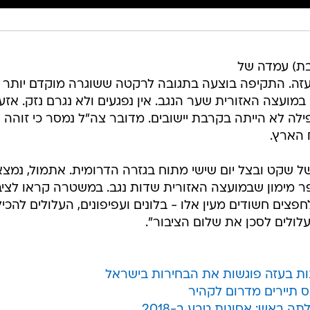
בת) עמדה של
עזה. התקיפה בוצעה בתגובה לרקטה ששוגרה מוקדם יותר
ועצה האזורית שער הנגב. אין נפגעים ולא נגרם נזק. אז
ה לא הייתה בקרבת יישובים. מדובר צה"ל נמסר כי זוהה
 הארץ.
 שקט ובצל יום שישי מתוח בגזרה הדרומית. אתמול, נמצא
כפר מימון שבמועצה האזורית שדות נגב. במשטרה קראו לציב
צים חשודים מעין אלו - בלונים ועפיפונים, העלולים להכיל
ולים לסכן את שלום הציבור".
ת בעזה פוגשות את הבחירות בישראל
ס תיירים מדרום לקהיר
ה באש: אסונות טבע ב-2018