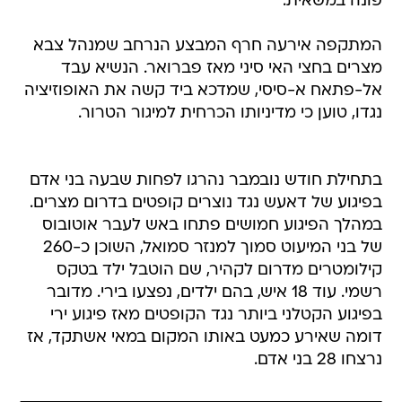
פונה במשאית.
המתקפה אירעה חרף המבצע הנרחב שמנהל צבא
מצרים בחצי האי סיני מאז פברואר. הנשיא עבד
אל-פתאח א-סיסי, שמדכא ביד קשה את האופוזיציה
נגדו, טוען כי מדיניותו הכרחית למיגור הטרור.
בתחילת חודש נובמבר נהרגו לפחות שבעה בני אדם
בפיגוע של דאעש נגד נוצרים קופטים בדרום מצרים.
במהלך הפיגוע חמושים פתחו באש לעבר אוטובוס
של בני המיעוט סמוך למנזר סמואל, השוכן כ-260
קילומטרים מדרום לקהיר, שם הוטבל ילד בטקס
רשמי. עוד 18 איש, בהם ילדים, נפצעו בירי. מדובר
בפיגוע הקטלני ביותר נגד הקופטים מאז פיגוע ירי
דומה שאירע כמעט באותו המקום במאי אשתקד, אז
נרצחו 28 בני אדם.