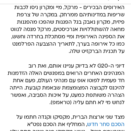
האירופים הבכירים - מרקל, מיי ומקרון ניסו לכבות
שריפות במדינותיהם ממרחק. במקרה של צרפת
פיזית, מקרון נאבק בגל הפגנות שהפכו מהפגנות
מחאה להשתוללויות אנרכיסטים, מרקל מנסה לנווט
את הספינה האירופית ומיי מסתכלת בחרדה וחשש,
כמו כל אירופה בערך, לתאריך ההצבעה הפרלמנט
על תכנית הברקזיט שלה.
דיוני ה-G20 לא בדיוק עניינו אותם, ואת רוב
המנהיגים האחרים הרואים במפגשים האלה הזדמנות
חד פעמית לפוטו אופ עם מנהיגי העולם, פעם אחת
להיכנס לקבוצה המצומצמת שבאמת קובעת. הייתה
הצהרה משותפת כמעט, על איכות הסביבה, ואפשר
לנחש מי לא חתם עליה (טראמפ).
מצד שני ארצות הברית, מקסיקו וקנדה חתמו על
הסכם סחר חדש
, המחליף את הסכם נפט"א