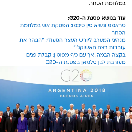
במלחמת הסחר.
עוד בנושא פסגת ה-G20:
טראמפ ונשיא סין סיכמו: הפסקת אש במלחמת
הסחר
מנהיגי המערב ליורש העצר הסעודי: "הבהר את
עובדות רצח חאשוקג'י"
בקצה הבמה, אך עם כיף מפוטין: קבלת פנים
מעורבת לבן סלמאן בפסגת ה-G20