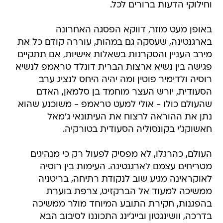
וחילוקי הדעות ברורים לכל.
באופן מעט מוזר, דווקא הפסגה האחרונה
בארגנטינה, שעסקה גם במהות, עוררה קודם כל את
מירב העניין והסקרנות בשאלות אישיות, אם תתקיים
פגישה בין נשיא ארצות הברית דונלד טראמפ לנשיא
רוסיה ולדימיר פוטין ומה יהיה היחס לנציג ערב
הסעודית, יורש העצר מוחמד בן סלמאן, האדם
שהעולם כולו - אולי למעט טראמפ - משוכנע שהוא
נתן את ההוראה לרצוח את העיתונאי ג'מאל
חאשוקג'י בקונסוליה הסעודית בטורקיה.
העולם, כהרגלו, לא מפסיק לפעול רק כי מנהיגים
מטריחים עצמם לארגנטינה. העימות בין רוסיה
לאוקראינה מגיע שוב לנקודת רתיחה, בריטניה
ממשיכה למעוד אל הברקזיט, צרפת בוערת
בהפגנות, חקירת התובע המיוחד מולר ממשיכה
בדרכה, וושינגטון ובייג'ינג התכוננו לסיבוב הבא