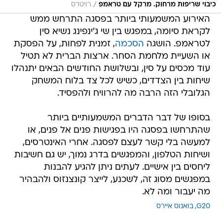
/
כיבוי שריפות מרחוק. מרקל עם טראמפ
רויטרס
האירוע המשמעותי ביותר בפסגה התרחש ממש
לקראת סיומה, במפגש בין שי ג'ינפינג נשיא סין
לטראמפ. הושגה
הסכמה
, זמנית לפחות, על הפסקת
או השעיית מלחמת הסחר. ארצות הברית לא תטיל
עוד מכסים על סין, ובשלושת החודשים הבאים יתנהלו
שיחות בין הצדדים, כשיש לכל צד בלוח המשחק
הגלובלי הזה הרבה מה להרוויח ולהפסיד.
בסופו של דבר הדברים המשמעותיים ביותר
שהתרחשו בפסגה היו בפגישות פנים אל פנים, או
למעשה בלי קשר לעצם לפסגה. אחרי האינטרסים,
ושיחות הטלפון, והמפגשים בדרג נמוך, יש גם חשיבות
ליחסים בין אישיים. לעתים ניתן להגיע להבנות
במפגשים מסוג זה, לשכנע, לייצר קונצנזוס ולהבהיר
מה יעבור ומה לא.
G20
בואנוס איירס