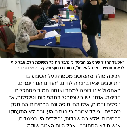
"אפשר להגיד שהמצב הביטחוני קיבל את כל תשומת הלב, אבל כיף
/
לראות אנשים באים להצביע", בחורים בחוף אשקלון
שי מכלוף
אביבה פולד מהמושב מספרת על השבוע בו
התושבים יצאו בחזרה לחיים, "החיים הם דינמיים,
האתמול אינו דומה למחר ואנחנו תמיד מסתכלים
קדימה. אנחנו ישוב שמורגל בתהפוכות וטלטלות, אז
נופלים וקמים, אילו החיים פה וגם הבחירות הם חלק
מהחיים". פולד אמרה כי בנתיב העשרה לא התעסקו
בבחירות, אלא בהישרדות, "הילדים היו בממדים,
אנשים לא הסתובבו, אבל היום האזור שוקק