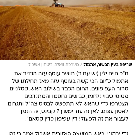
/
שריפה בעין הבשור, אתמול
מערכת וואלה, ביטחון אשכול
ח"כ חיים ילין (יש עתיד) תושב עוטף עזה הגדיר את
אתמול כ"יום הכי קשה בעוטף עזה מאז תחילתו של
טרור העפיפונים. החום הכבד בשילוב האש, קטלניים.
מטוסי כיבוי נלחמו, כבישים נחסמו והמתנדבים
הצטרפו כדי שהאש לא תתפשט לבסיס צה"ל ותגרום
לאסון עצום. לאן זה עוד ימשיך? קבינט, זה הזמן
לעצור את זה ולפעול! דין עפיפון כדין קסאם".
גדי ירקוני, ראש המועצה האזורית אשכול אמר כי זהו