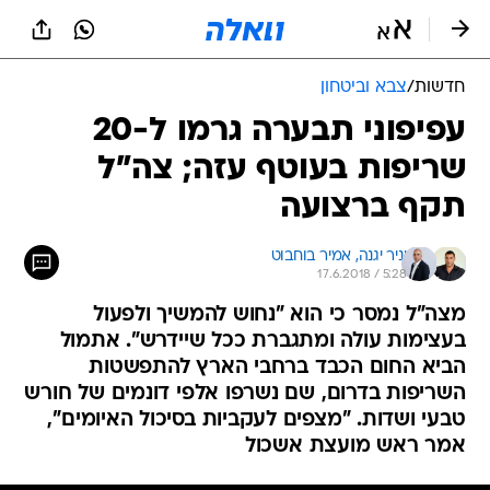
חדשות
/
צבא וביטחון
עפיפוני תבערה גרמו ל-20
שריפות בעוטף עזה; צה"ל
תקף ברצועה
יניר יגנה, 
אמיר בוחבוט
17.6.2018 / 5:28
מצה"ל נמסר כי הוא "נחוש להמשיך ולפעול
בעצימות עולה ומתגברת ככל שיידרש". אתמול
הביא החום הכבד ברחבי הארץ להתפשטות
השריפות בדרום, שם נשרפו אלפי דונמים של חורש
טבעי ושדות. "מצפים לעקביות בסיכול האיומים",
אמר ראש מועצת אשכול