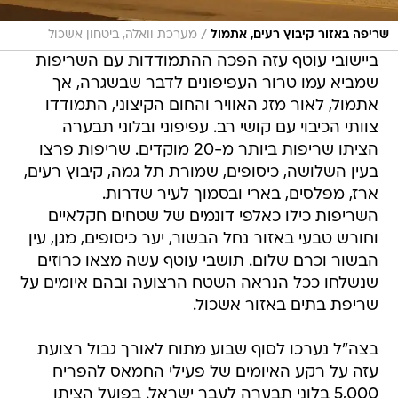
/
שריפה באזור קיבוץ רעים, אתמול
מערכת וואלה, ביטחון אשכול
ביישובי עוטף עזה הפכה ההתמודדות עם השריפות
שמביא עמו טרור העפיפונים לדבר שבשגרה, אך
אתמול, לאור מזג האוויר והחום הקיצוני, התמודדו
צוותי הכיבוי עם קושי רב. עפיפוני ובלוני תבערה
הציתו שריפות ביותר מ-20 מוקדים. שריפות פרצו
בעין השלושה, כיסופים, שמורת תל גמה, קיבוץ רעים,
ארז, מפלסים, בארי ובסמוך לעיר שדרות.
השריפות כילו כאלפי דונמים של שטחים חקלאיים
וחורש טבעי באזור נחל הבשור, יער כיסופים, מגן, עין
הבשור וכרם שלום. תושבי עוטף עשה מצאו כרוזים
שנשלחו ככל הנראה השטח הרצועה ובהם איומים על
שריפת בתים באזור אשכול.
בצה"ל נערכו לסוף שבוע מתוח לאורך גבול רצועת
עזה על רקע האיומים של פעילי החמאס להפריח
5,000 בלוני תבערה לעבר ישראל. בפועל הציתו