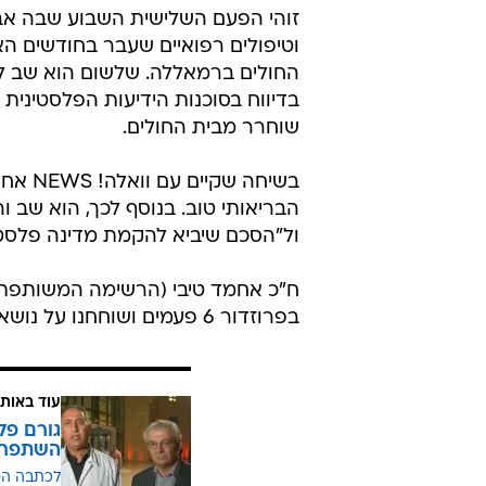
זוהי הפעם השלישית השבוע שבה אבו
וטיפולים רפואיים שעבר בחודשים האח
החולים ברמאללה. שלשום הוא שב לב
בדיווח בסוכנות הידיעות הפלסטינית 
שוחרר מבית החולים.
בשיחה 
הבריאותי טוב. בנוסף לכך, הוא שב ו
ול"הסכם שיביא להקמת מדינה פלסטי
ח"כ אחמד טיבי (הרשימה המשותפת)
בפרוזדור 6 פעמים ושוחחנו על נושאים מדיניים שונים. מעריך שישהה בבית החולים עוד כמה ימים".
עוד באותו
השתפר
לכתבה ה