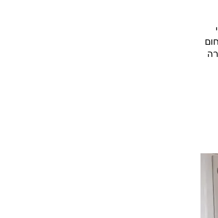
מחום
רה