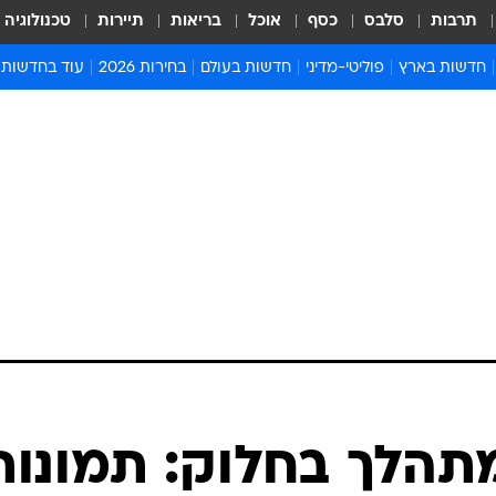
תרבות
סלבס
כסף
אוכל
בריאות
תיירות
טכנולוגיה
חדשות בארץ
פוליטי-מדיני
חדשות בעולם
בחירות 2026
עוד בחדשות
אירועים בארץ
פוליטיקה וממשל
המזרח התיכון
דעות ופרשנויו
חדשות פלילים ומשפט
יחסי חוץ
אירופה
סרי ושלזינגר
חינוך
אמריקה
פרויקטים מיוח
ישראלים בחו"ל
אסיה והפסיפיק
אסור לפספס
בריאות
אפריקה
מדע וסביבה
חברה ורווחה
הנחיות פיקוד 
ארכיון מדורים
זמני כניסת ש
לוח חופשות וח
לוח שנה
חדשות יהדות
מתהלך בחלוק: תמונות
חדשות המשפ