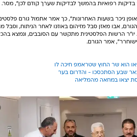
 בדיקות רפואיות בהמשך לבדיקות שערך קודם לכן", מסר.
ופן ניכר בשעות האחרונות", כך אמר אתמול גורם פלסטיני
יחה עם וואלה! NEWS. לפי הגורם, אבו מאזן סבל מזיהום באוזנו לאחר הניתוח, וסבל 
י. יו"ר הרשות הפלסטינית מתקשר עם הסובבים, ונמצא בהכ
ישוחרר", אמר הגורם.
פאו הוא שר החוץ שטראמפ חיכה לו
באר שבע הסתכסכו - והדרום בער
נסת יצאו במחאה מהמליאה