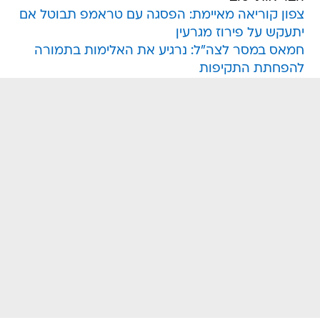
צפון קוריאה מאיימת: הפסגה עם טראמפ תבוטל אם
יתעקש על פירוז מגרעין
חמאס במסר לצה"ל: נרגיע את האלימות בתמורה
להפחתת התקיפות