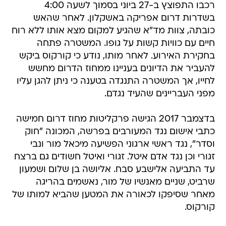
רכבו התפוצץ ב-27 ביוני בסמוך לשעה 4:00
בשדרות דרום אפריקה באשקלון. לאחר שהאש
כובתה, צוות מד"א שהגיע למקום מצא אותו ללא רוח
חיים עם כוויות קשות על גופו. המשטרה פתחה
בחקירת האירוע. לאחר מותו, נודע כי קורקוס ביקש
להעביר את הדיונים בעניינו ממחוז הדרום מחשש
לחייו, אך המשטרה התנגדה בטענה כי ניתן להגן עליו
מפני העבריינים שהעיד נגדם.
בדצמבר 2017 הגישה פרקליטות מחוז דרום חמישה
כתבי אישום נגד המעורבים בפרשה, המכונה "חוק
וסדר", נגד ראשי ארגוני הפשיעה מיכאל מור ונבי
זגורי וכן נגד אדם איטל. זגורי ואיטל חשודים גם ברצח
עד התביעה אלישבע סבח. אליושה בן שלום ושמעון
שרביט, שניים מאנשיו של מור, נאשמים בהריגה
מאחר שסיפקו לכאורה את המטען שהביא למותו של
קורקוס.