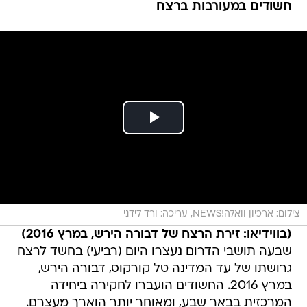
חשודים במעורבות ברצח
צילום: ארכיון וואלה!NEWS, עריכה: ורד לידני
(בווידיאו: זירת הרצח של דבורה הירש, במרץ 2016)
שבעה תושבי הדרום נעצרו היום (רביעי) בחשד לרצח
גרושתו של עד המדינה טל קורקוס, דבורה הירש,
במרץ 2016. החשודים הועברו לחקירה ביחידה
המרכזית בבאר שבע, ומאוחר יותר הוארך מעצרם.