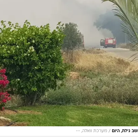
/
ב גילת, היום
מערכת וואלה, --