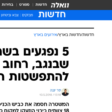
חדשות
ספורט
בחירות
חדשות
מבזקים
צבא וביטחון
חדשות
/
חדשות בארץ
/
אירועים בארץ
5 נפגעים בש
שבנגב, רחוב
להתפשטות ה
יניר יגנה
10.5.2018 / 13:18
המשטרה חסמה את כביש הכניסה
18 צוותים כיבוי הוזעקו למקום