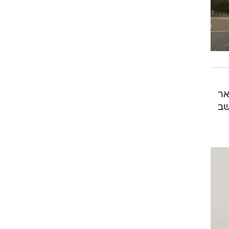
אר
שב