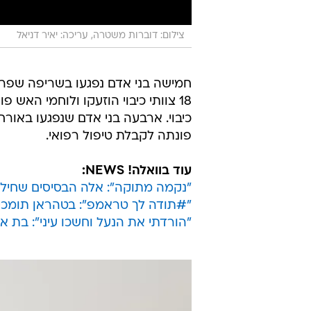
צילום: דוברות משטרה, עריכה: יאיר דניאל
חמישה בני אדם נפגעו בשריפה שפרצ
18 צוותי כיבוי הוזעקו ולוחמי האש
כיבוי. ארבעה בני אדם שנפגעו באור
פונתה לקבלת טיפול רפואי.
עוד בוואלה! NEWS:
"נקמה מתוקה": אלה הבסיסים שחיל 
"#תודה לך טראמפ": בטהראן תומכי
"הורדתי את הנעל וחשכו עיני": בת 