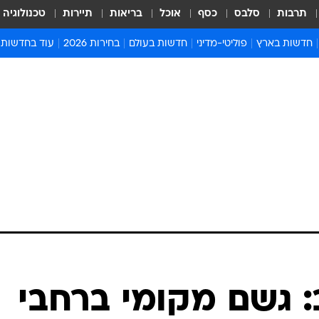
תרבות
סלבס
כסף
אוכל
בריאות
תיירות
טכנולוגיה
חדשות בארץ
פוליטי-מדיני
חדשות בעולם
בחירות 2026
עוד בחדשות
אירועים בארץ
פוליטיקה וממשל
המזרח התיכון
דעות ופרשנויו
חדשות פלילים ומשפט
יחסי חוץ
אירופה
סרי ושלזינגר
חינוך
אמריקה
פרויקטים מיוח
ישראלים בחו"ל
אסיה והפסיפיק
אסור לפספס
בריאות
אפריקה
מדע וסביבה
חברה ורווחה
הנחיות פיקוד 
ארכיון מדורים
זמני כניסת ש
לוח חופשות וח
לוח שנה
חדשות יהדות
 גשם מקומי ברחבי
חדשות המשפ