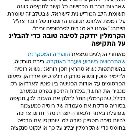
שארצות הברית הכחישה כל קשר לתקיפה כוונה
תשומת הלב המודיעינית לישראל, שבשלב זה שומרת
על דממת אלחוט. תגובתו הרשמית של דובר צה"ל
הייתה: "אנחנו לא מגיבים לפרסומים זרים".
הקרמלין יזדקק לסיבה טובה כדי להבליג
על התקיפה
מאחורי הקלעים נמצאת
הוועידה המסקרנת
שהתרחשה בשבוע שעבר באנקרה,
בירת טורקיה,
בהשתתפות נשיא טהראן חסן רוחאני, נשיא רוסיה
ולדימיר פוטין ונשיא טורקיה רג'פ טייפ ארדואן. מיעוט
הפרסומים על אודות הפגישה בין פוטין לארדואן רק
מגביר את החשד, במזרח התיכון בפרט ובמערב
בכלל, שהקרמלין החל לחלק את האזור. לכן, תקיפה
בסוריה סודקת את מעמדה של רוסיה כמעצמה
שפועלת באזור ולכאורה יוצרת סדר חדש. צריכה
להיות סיבה מספיק טובה למי שתקפו את הבסיס
בחומס כדי שהקרמלין יבליג על כך או ינקוט סנקציה