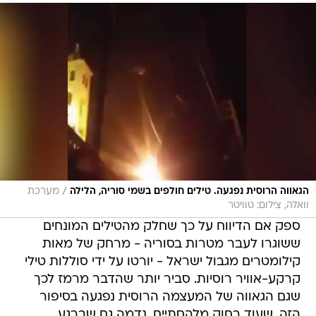
/
הגאווה הרוסית נפגעה. טילים חולפים בשמי סוריה, הלילה
מערכת
וואלה, צילום: טוויטר
ספק אם הדיווח על כך שחלק מהטילים המונחים
ששוגרו לעבר מטרות בסוריה - מרחק של מאות
קילומטרים מגבול ישראל - יורטו על ידי סוללות טילי
קרקע-אוויר רוסיות. סביר יותר שהדבר מרמז לכך
שגם הגאווה של המעצמה הרוסית נפגעה בסיפור
הזה, שעוד רחוק מלהסתיים. נדמה גם שברגע