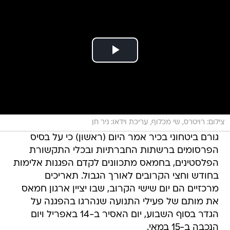
צילום: רויטרס, שי מכלוף, עריכת וידאו: ניר חן
גורם ביטחוני בכיר אמר היום (ראשון) כי על בסיס
הפרסומים ברשתות החברתיות ובכלי התקשורת
הפלסטינים, בחמאס מתכוונים לקדם הפגנות אלימות
בחודש וחצי הקרובים לאורך הגבול. תאריכים
מרכזיים הם יום שישי הקרוב, שבו יציין ארגון חמאס
את מותם של פעילי התנועה שנהרגו בהפגנה על
הגדר בסוף השבוע, יום האסיר ב-14 באפריל ויום
הנכבה ב-15 במאי.