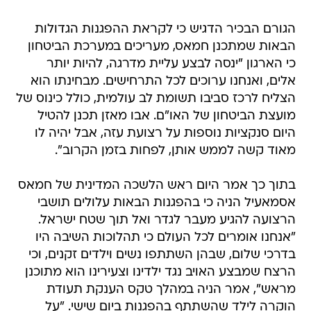
הגורם הבכיר הדגיש כי לקראת ההפגנות הגדולות
הבאות שמתכנן חמאס, מעריכים במערכת הביטחון
כי הארגון "ינסה לבצע עליית מדרגה, להיות יותר
אלים, ואנחנו ערוכים לכל התרחישים. מבחינתו הוא
הצליח לרכז סביבו תשומת לב עולמית, כולל כינוס של
מועצת הביטחון של האו"ם. אבו מאזן תכנן להטיל
היום סנקציות נוספות על רצועת עזה, אבל יהיה לו
מאוד קשה לממש אותן, לפחות בזמן הקרוב".
בתוך כך אמר היום ראש הלשכה המדינית של חמאס
אסמאעיל הניה כי בהפגנות הבאות עלולים תושבי
הרצועה להגיע מעבר לגדר ואל תוך שטח ישראל.
"אנחנו אומרים לכל העולם כי תהלוכות השיבה היו
בדרכי שלום, שבהן השתתפו נשים וילדים זקנים, וכי
הרצח שמבצע האויב נגד ילדינו וצעירינו הוא מתוכנן
מראש", אמר הניה במהלך טקס הענקת תעודת
הוקרה לילד שהשתתף בהפגנות ביום שישי. "על