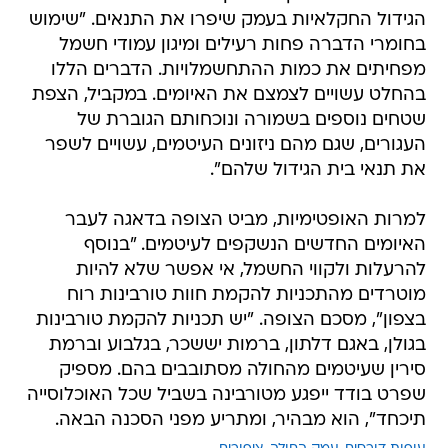
הגידול החקלאיות בעמק שיפרו את התנאים. "שימוש
בחומרי הדברה פחות רעילים ומיגון עמודי חשמל
מפחיתים את כמות ההתחשמלויות. הדברים הללו
בהחלט עשויים לצמצם את האיומים. במקביל, הצפת
שטחים נוספים בשמורה ונוכחותם הגוברת של
העגורים, שגם מהם ניזונים העיטמים, עשויים לשפר
את תנאי בית הגידול שלהם".
למרות האופטימיות, מביט הצופה בדאגה לעבר
האיומים החדשים הנשקפים לעיטמים. "בנוסף
להרעלות ולקווי החשמל, אי אפשר שלא להיות
מוטרדים מהתכניות להקמת חוות טורבינות רוח
בצפון", מסכם הצופה. "יש תכניות להקמת טורבינות
בגולן, באגם דלתון, ברמות יששכר, בגלבוע וברמת
סירין שעיטמים מהחולה מסתובבים בהם. מספיק
שפרט בודד ייפגע מטורבינה בשביל שכל האוכלוסייה
תיכחד", הוא מבהיר, ומתריע מפני הסכנה הבאה.