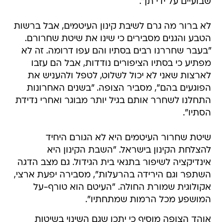
שבועיים על ידי תן".
לא ברור מה גרם לשיבת קינון העיטמים, אבל ברשות
הטבע והגנים מסבירים כי שינו את שיטת שחרורם.
"בעבר שחררנו רבים בסתיו והם עפו דרומה. זה לא
מפתיע כי בסתיו הציפורים נודדות, אבל הם עזבו
לארצות שאני לא יכול לשלוט, לטפל ולהעניש את
הפוגעים בהם", מסביר הצופה. "בשנים האחרונות
התחלנו לשחרר אותם בגיל יותר מבוגר ואחרי נדידת
הסתיו".
שיטת שחרור העיטמים היא לא הגורם היחיד
להצלחת הקינון בישראל. "השבת הקינון היא
אינדיקציה לשיפור בתנאי בית הגידול. גם מצב הדגה
השתפר וגם הירידה בהרעלות", מסבירה יפעת ארצי,
אקולוגית שמורת החולה. "העיטם הוא טורף-על
המושפע מכל הרמות שמתחתיו".
אוהד הצופה מוסיף כי יתכן שגם השינוי בשיטות