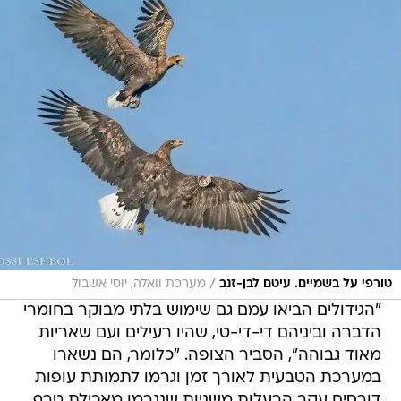
/
טורפי על בשמיים. עיטם לבן-זנב
מערכת וואלה, יוסי אשבול
"הגידולים הביאו עמם גם שימוש בלתי מבוקר בחומרי
הדברה וביניהם די-די-טי, שהיו רעילים ועם שאריות
מאוד גבוהה", הסביר הצופה. "כלומר, הם נשארו
במערכת הטבעית לאורך זמן וגרמו לתמותת עופות
דורסים עקב הרעלות משניות שנגרמו מאכילת טרף