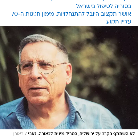
בסוריה לטיפול בישראל
אושר תקצוב היובל להתנחלויות, מימון חגיגות ה-70
עדיין תקוע
/
לא השתתף בקרב על ירושלים, הטריד מינית לכאורה. זאבי
ראובן