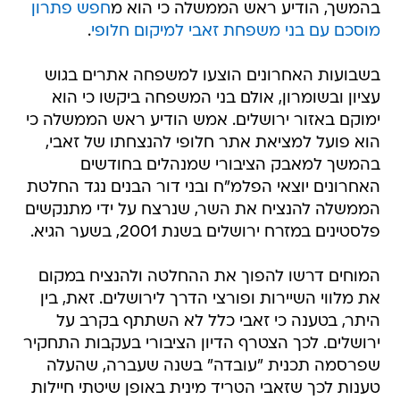
בהמשך, הודיע ראש הממשלה כי הוא מ
חפש פתרון
מוסכם עם בני משפחת זאבי למיקום חלופי
.
בשבועות האחרונים הוצעו למשפחה אתרים בגוש
עציון ובשומרון, אולם בני המשפחה ביקשו כי הוא
ימוקם באזור ירושלים. אמש הודיע ראש הממשלה כי
הוא פועל למציאת אתר חלופי להנצחתו של זאבי,
בהמשך למאבק הציבורי שמנהלים בחודשים
האחרונים יוצאי הפלמ"ח ובני דור הבנים נגד החלטת
הממשלה להנציח את השר, שנרצח על ידי מתנקשים
פלסטינים במזרח ירושלים בשנת 2001, בשער הגיא.
המוחים דרשו להפוך את ההחלטה ולהנציח במקום
את מלווי השיירות ופורצי הדרך לירושלים. זאת, בין
היתר, בטענה כי זאבי כלל לא השתתף בקרב על
ירושלים. לכך הצטרף הדיון הציבורי בעקבות התחקיר
שפרסמה תכנית "עובדה" בשנה שעברה, שהעלה
טענות לכך שזאבי הטריד מינית באופן שיטתי חיילות