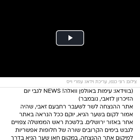
צילום: רוני כנפו, עריכת וידאו: עמרי וייס
(בווידאו: עימות באולפן וואלה! NEWS לגבי יום
הזיכרון לזאבי, נובמבר)
אתר ההנצחה לשר לשעבר רחבעם זאבי, שהיה
אמור לקום בשער הגיא, יוקם ככל הנראה באתר
אחר באזור ירושלים. בלשכת ראש הממשלה צפויים
לגבש בימים הקרובים שורה של חלופות אפשריות
למיקום אתר ההנצחה, במקום חאן שער הגיא בדרך