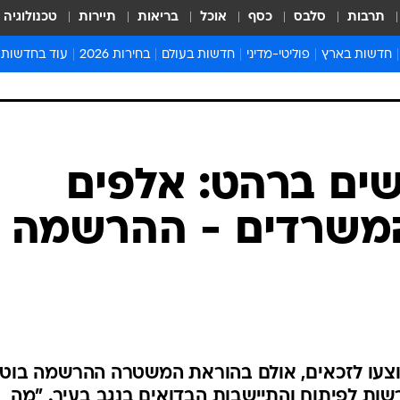
תרבות
סלבס
כסף
אוכל
בריאות
תיירות
טכנולוגיה
חדשות בארץ
פוליטי-מדיני
חדשות בעולם
בחירות 2026
עוד בחדשות
אירועים בארץ
פוליטיקה וממשל
המזרח התיכון
דעות ופרשנויו
חדשות פלילים ומשפט
יחסי חוץ
אירופה
סרי ושלזינגר
חינוך
אמריקה
פרויקטים מיוח
ישראלים בחו"ל
אסיה והפסיפיק
אסור לפספס
בריאות
אפריקה
מדע וסביבה
חברה ורווחה
הנחיות פיקוד 
ארכיון מדורים
זמני כניסת ש
לוח חופשות וח
לוח שנה
חדשות יהדות
ים ברהט: אלפים
חדשות המשפ