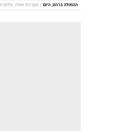
/
ההמולה ברהט, היום
מערכת וואלה, צילום מ