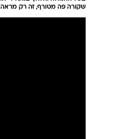
הסתערו על ה
בוטלה. צפו
יניר יגנה
28.2.2017 / 10:55
462 מגרשים בעלות מופחתת 
בשל ההמולה והלחץ במשרדי הרש
שקורה פה מטורף, זה רק מראה 