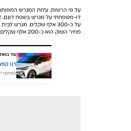
מ-1,076 יחידות שאמורות להיו
הנוכחי, 2,133 מגרשים יוצע
וביר הדאג'.
יאיר מעין, מנכ"ל הרשות לפיתוח והתי
את הישובים במגזר הבדואי". זאת, 
ושנית, כדי להפוך את הקרקע למוצר
חוקית על קרקעות מדינה".
על פי הרשות, עלות המגרש המפותח 
דו-משפחתי על מגרש בשטח דונם. ז
מחיר השוק הוא כ-200 אלף שקלים.
עוד בוואל
רנו קפצ