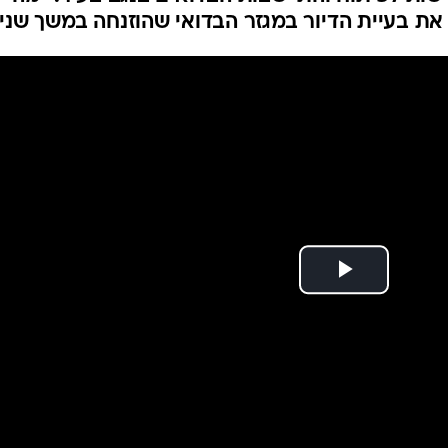
משרדים - ההרשמה
המייל האדום
הוצעו לזכאים, אולם בהוראת המשטרה ההרשמה בוט
ות לפיתוח והתיישבות הבדואים בנגב בעיר. "מה
את בעיית הדיור במגזר הבדואי שהוזנחה במשך שני