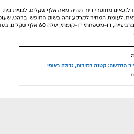
ת מוצעות לתושבים בשיווק הנוכחי. בסך הכול, במסגרת מבצע השי
ו לזכאים ברהט וביישובים בדואים נוספים בנגב, בהם חורה, שגב שלום
ישבות הבדואים בנגב, הסביר כי "החל מהיום, נציף בשיווקים
לדבריו, "ראשית, כדי למלא את המחסור שהצטבר לאורך השנ
 נגיש ובר השגה, כך שלא תהיה כדאיות בהשתלטות בלתי
לזכאים מחוסרי דיור תהיה מאה אלף שקלים, לבניית בית
את, לעומת המחיר לקרקע זהה בשוק החופשי ברהט, שעומ
על כ-300 אלף שקלים. מגרש לבית ברביעייה, דו-משפחתי דו-קומתי, יעלה 60 אלף שקלים
ה
'ר החדשה: קטנה במידות, גדולה באופי