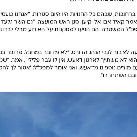
ובות, שבהם כל החנויות היו היום סגורות. "אנחנו כועסי
 קאיד אבו אל-קיען, סגן ראש המועצה. "גם השר גלעד
מפכ"ל המשטרה. הם הגיעו למסקנות על האירוע מבלי לבדוק
ה לציבור לגבי הנהג הדורס. "לא מדובר במחבל. מדובר במ
א לא משתייך לארגון דאעש. אין לו עבר פלילי", אמר. "שמ
 מורים נוספים מדאעש. ואני אומר למפכ"ל: 'אסור לך להט
רובם השתחררו".