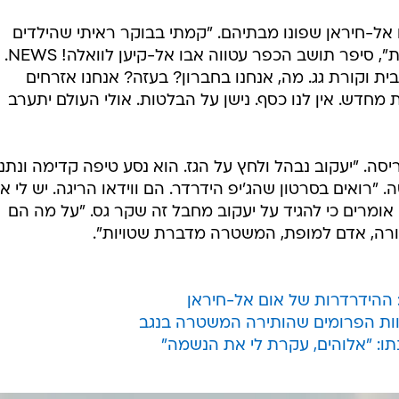
אל-חיראן שפונו מבתיהם. "קמתי בבוקר ראיתי שהילדים
והאימהות ישנו כל הלילה על ההריסות", סיפר תושב הכפר עטווה אבו אל-קיען לוואלה! NEWS.
ית וקורת גג. מה, אנחנו בחברון? בעזה? אנחנו אזרחים
ות מחדש. אין לנו כסף. נישן על הבלטות. אולי העולם יתערב
יסה. "יעקוב נבהל ולחץ על הגז. הוא נסע טיפה קדימה ונתנו
. "רואים בסרטון שהג'יפ הידרדר. הם ווידאו הריגה. יש לי א
אומרים כי להגיד על יעקוב מחבל זה שקר גס. "על מה הם
ורה, אדם למופת, המשטרה מדברת שטויות".
: ההידרדרות של אום אל-חיראן
וות הפרומים שהותירה המשטרה בנגב
ו: "אלוהים, עקרת לי את הנשמה"