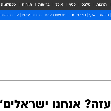
תרבות
סלבס
כסף
אוכל
בריאות
תיירות
טכנולוגיה
חדשות בארץ
פוליטי-מדיני
חדשות בעולם
בחירות 2026
עוד בחדשות
אירועים בארץ
פוליטיקה וממשל
המזרח התיכון
דעות ופרשנויו
חדשות פלילים ומשפט
יחסי חוץ
אירופה
סרי ושלזינגר
חינוך
אמריקה
פרויקטים מיוח
ישראלים בחו"ל
אסיה והפסיפיק
אסור לפספס
בריאות
אפריקה
מדע וסביבה
חברה ורווחה
הנחיות פיקוד 
ארכיון מדורים
זמני כניסת ש
לוח חופשות וח
לוח שנה
חדשות יהדות
עזה? אנחנו ישראלים"
חדשות המשפ