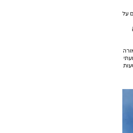
ם על
ורה
עתי
עות