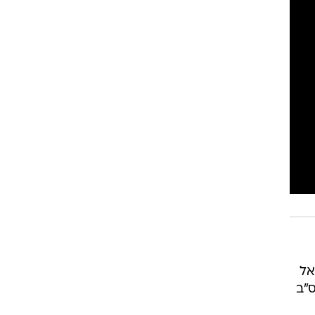
אל
ס"ב